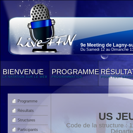
9e Meeting de Lagny-su
Du Samedi 12 au Dimanche 13
BIENVENUE
PROGRAMME
RÉSULTA
LA NATATION SUR LE WEB
PROGRAMMATION
POUR TOUT SAVOI
Programme
Résultats
US JE
Structures
Code de la structure :
Participants
Départ