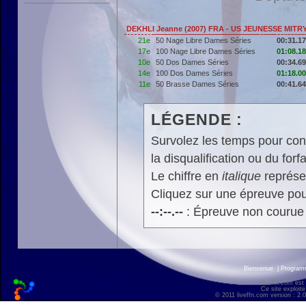
DEKHLI Jeanne (2007) FRA - US JEUNESSE MIT
21e
50 Nage Libre Dames Séries
00:31.17
17e
100 Nage Libre Dames Séries
01:08.18
10e
50 Dos Dames Séries
00:34.69
14e
100 Dos Dames Séries
01:18.00
11e
50 Brasse Dames Séries
00:41.64
LÉGENDE :
Survolez les temps pour cons
la disqualification ou du forfa
Le chiffre en
italique
représen
Cliquez sur une épreuve pour
--:--.--
: Épreuve non courue
Bienvenue
|
Progra
liveffn.com est
Ce site exploite
© 2011 liveffn.com version : 2.