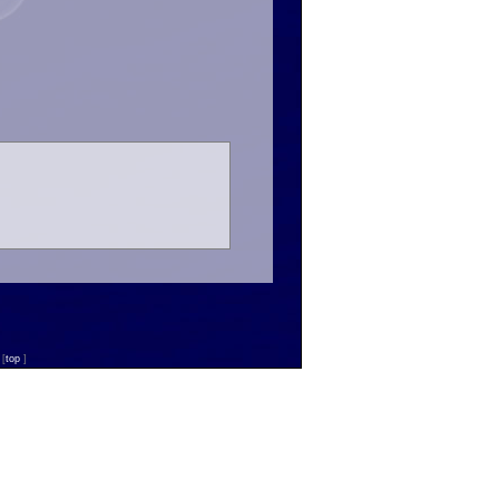
n
[
top
]