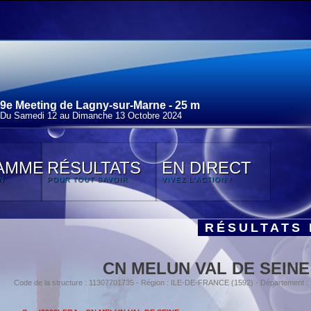
9e Meeting de Lagny-sur-Marne - 25 m
Du Samedi 12 au Dimanche 13 Octobre 2024
AMME
RÉSULTATS
EN DIRECT
N
POUR TOUT SAVOIR
VIVEZ L'ACTION !
RÉSULTATS 
CN MELUN VAL DE SEINE
Code de la structure : 11307701735 - Région : ILE-DE-FRANCE (1592) - Département