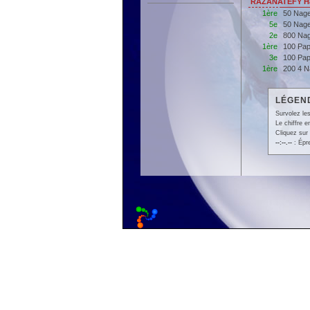
RAZANATEFY Har
1ère
50 Nage
5e
50 Nage
2e
800 Nag
1ère
100 Pap
3e
100 Pap
1ère
200 4 
LÉGEND
Survolez les
Le chiffre 
Cliquez sur 
--:--.--
: Épr