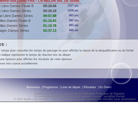
ena-Soa (2009) FRA - CN MELUN VAL DE SEINE
 Libre Dames Finale B
00:28.88
1027 pts
 Libre Dames Séries
00:29.18
1006 pts
e Libre Dames Séries
09:57.88
983 pts
illon Dames Finale B
01:10.83
982 pts
illon Dames Séries
01:10.78
983 pts
Nages Dames Séries
02:37.13
948 pts
E :
 temps pour consulter les temps de passage ou pour afficher la nature de la disqualification ou du forfait
en
italique
représente le temps de réaction lors du départ
une épreuve pour afficher les résultats de cette épreuve
euve non courue actuellement
Bienvenue
|
Programme
|
Liste de départ
|
Résultats
|
En Direct
liveffn.com est une production de la Fédération Française de Natation
Ce site exploite le logiciel fédéral de natation course : extraNat-Pocket
© 2011 liveffn.com version : 2.01 - Tous droits réservés reproduction interdite sans autorisatio