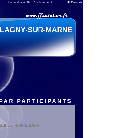
Portail des liveffn
Avertissement
Français
LAGNY-SUR-MARNE
PAR PARTICIPANTS
 : SEINE-ET-MARNE (1698)