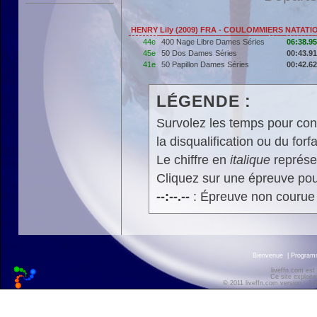
HENRY Lily (2009) FRA - COULOMMIERS NATATI
44e
400 Nage Libre Dames Séries
06:38.95
45e
50 Dos Dames Séries
00:43.91
41e
50 Papillon Dames Séries
00:42.62
LÉGENDE :
Survolez les temps pour cons
la disqualification ou du forfa
Le chiffre en
italique
représen
Cliquez sur une épreuve pour
--:--.--
: Épreuve non courue
Bienvenue
|
Progra
liveffn.com est
Ce site exploite
© 2011 liveffn.com version : 2.