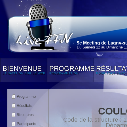
9e Meeting de Lagny-su
Du Samedi 12 au Dimanche 13
BIENVENUE
PROGRAMME
RÉSULTA
LA NATATION SUR LE WEB
PROGRAMMATION
POUR TOUT SAVOI
Programme
Résultats
COUL
Structures
Code de la structure :
Participants
Départ