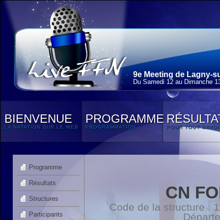
9e Meeting de Lagny-su
Du Samedi 12 au Dimanche 13
BIENVENUE
PROGRAMME
RÉSULTA
LA NATATION SUR LE WEB
PROGRAMMATION
POUR TOUT SAVOI
Programme
Résultats
CN FO
Structures
Code de la structure :
Participants
Départ