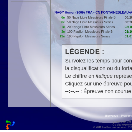
NAGY Hunor (2009) FRA - CN FONTAINEBLEAU-
6e
50 Nage Libre Messieurs Finale B
00:2
30e
50 Nage Libre Messieurs Séries
00:2
21e
200 Nage Libre Messieurs Séries
02:1
3e
100 Papillon Messieurs Finale B
01:1
13e
100 Papillon Messieurs Séries
01:0
LÉGENDE :
Survolez les temps pour cons
la disqualification ou du forfa
Le chiffre en
italique
représen
Cliquez sur une épreuve pour
--:--.--
: Épreuve non courue
Bienvenue
|
Progra
liveffn.com est
Ce site exploite
© 2011 liveffn.com version : 2.