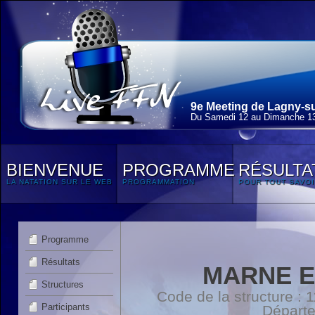
9e Meeting de Lagny-su
Du Samedi 12 au Dimanche 13
BIENVENUE
PROGRAMME
RÉSULTA
LA NATATION SUR LE WEB
PROGRAMMATION
POUR TOUT SAVOI
Programme
Résultats
MARNE E
Structures
Code de la structure :
Participants
Départ