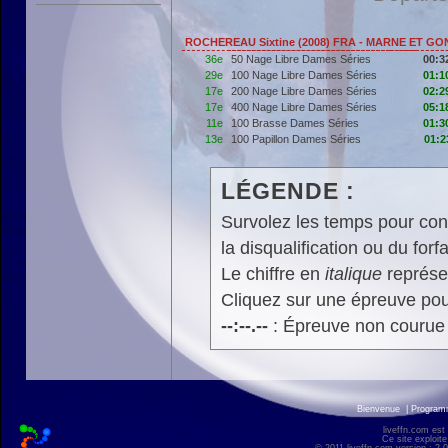
ROCHEREAU Sixtine (2008) FRA - MARNE ET G
36e
50 Nage Libre Dames Séries
00:3
29e
100 Nage Libre Dames Séries
01:1
17e
200 Nage Libre Dames Séries
02:2
17e
400 Nage Libre Dames Séries
05:1
11e
100 Brasse Dames Séries
01:3
13e
100 Papillon Dames Séries
01:2
LÉGENDE :
Survolez les temps pour cons
la disqualification ou du forfa
Le chiffre en
italique
représen
Cliquez sur une épreuve pour
--:--.--
: Épreuve non courue
Bienvenue
|
Progra
liveffn.com est
Ce site exploite