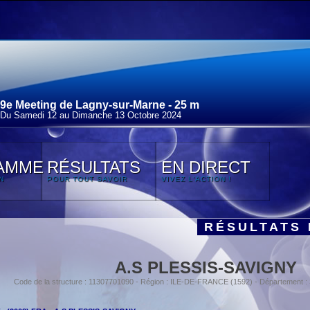
9e Meeting de Lagny-sur-Marne - 25 m
Du Samedi 12 au Dimanche 13 Octobre 2024
AMME
RÉSULTATS
EN DIRECT
N
POUR TOUT SAVOIR
VIVEZ L'ACTION !
RÉSULTATS 
A.S PLESSIS-SAVIGNY
Code de la structure : 11307701090 - Région : ILE-DE-FRANCE (1592) - Département