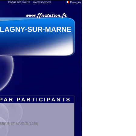
Portail des liveffn
Avertissement
Français
LAGNY-SUR-MARNE
PAR PARTICIPANTS
 : SEINE-ET-MARNE (1698)