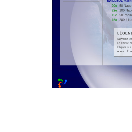
BAILLEUL Mathi
20e
50 Nage 
22e
100 Nage
15e
50 Papil
15e
200 4 Na
LÉGEND
Survolez les
Le chiffre 
Cliquez sur 
--:--.--
: Épr