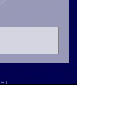
n
[
top
]