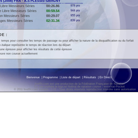
s (2008) FRA - A.S PLESSIS-SAVIGNY
Libre Messieurs Séries
00:26.86
978 pts
 Libre Messieurs Séries
00:59.54
944 pts
lon Messieurs Séries
00:29.07
955 pts
ges Messieurs Séries
02:31.34
839 pts
E :
 temps pour consulter les temps de passage ou pour afficher la nature de la disqualification ou du forfait
en
italique
représente le temps de réaction lors du départ
une épreuve pour afficher les résultats de cette épreuve
euve non courue actuellement
Bienvenue
|
Programme
|
Liste de départ
|
Résultats
|
En Direct
liveffn.com est une production de la Fédération Française de Natation
Ce site exploite le logiciel fédéral de natation course : extraNat-Pocket
© 2011 liveffn.com version : 2.01 - Tous droits réservés reproduction interdite sans autorisatio