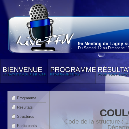
9e Meeting de Lagny-su
Du Samedi 12 au Dimanche 13
BIENVENUE
PROGRAMME
RÉSULTA
LA NATATION SUR LE WEB
PROGRAMMATION
POUR TOUT SAVOI
Programme
Résultats
COUL
Structures
Code de la structure :
Participants
Départ