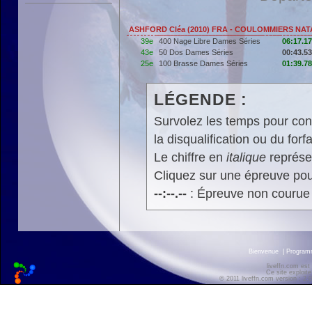
ASHFORD Cléa (2010) FRA - COULOMMIERS NAT
39e
400 Nage Libre Dames Séries
06:17.17
43e
50 Dos Dames Séries
00:43.53
25e
100 Brasse Dames Séries
01:39.78
LÉGENDE :
Survolez les temps pour cons
la disqualification ou du forfa
Le chiffre en
italique
représen
Cliquez sur une épreuve pour
--:--.--
: Épreuve non courue
Bienvenue
|
Progra
liveffn.com est
Ce site exploite
© 2011 liveffn.com version : 2.