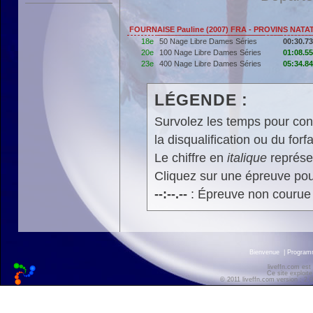
FOURNAISE Pauline (2007) FRA - PROVINS NATA
18e
50 Nage Libre Dames Séries
00:30.73
20e
100 Nage Libre Dames Séries
01:08.55
23e
400 Nage Libre Dames Séries
05:34.84
LÉGENDE :
Survolez les temps pour cons
la disqualification ou du forfa
Le chiffre en
italique
représen
Cliquez sur une épreuve pour
--:--.--
: Épreuve non courue
Bienvenue
|
Progra
liveffn.com est
Ce site exploite
© 2011 liveffn.com version : 2.