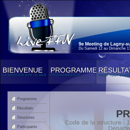
9e Meeting de Lagny-su
Du Samedi 12 au Dimanche 13
BIENVENUE
PROGRAMME
RÉSULTA
LA NATATION SUR LE WEB
PROGRAMMATION
POUR TOUT SAVOI
Programme
Résultats
PR
Structures
Code de la structure :
Participants
Départ