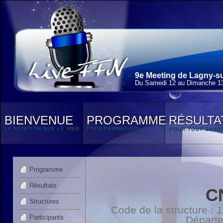
9e Meeting de Lagny-su
Du Samedi 12 au Dimanche 13
BIENVENUE
PROGRAMME
RÉSULTA
LA NATATION SUR LE WEB
PROGRAMMATION
POUR TOUT SAVOI
Programme
Résultats
C
Structures
Code de la structure :
Participants
Départ