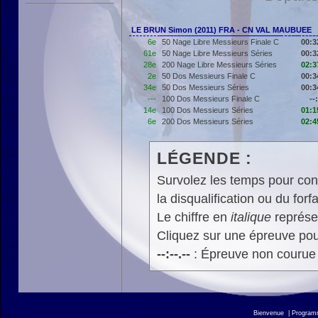
LE BRUN Simon (2011) FRA - CN VAL MAUBUEE
6e
50 Nage Libre Messieurs Finale C
00:3
61e
50 Nage Libre Messieurs Séries
00:3
28e
200 Nage Libre Messieurs Séries
02:3
2e
50 Dos Messieurs Finale C
00:3
34e
50 Dos Messieurs Séries
00:3
---
100 Dos Messieurs Finale C
--:
14e
100 Dos Messieurs Séries
01:1
6e
200 Dos Messieurs Séries
02:4
LÉGENDE :
Survolez les temps pour cons
la disqualification ou du forfa
Le chiffre en
italique
représen
Cliquez sur une épreuve pour
--:--.--
: Épreuve non courue
Bienvenue
|
Progra