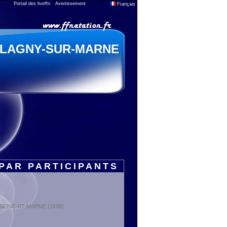
Portail des liveffn
Avertissement
Français
LAGNY-SUR-MARNE
PAR PARTICIPANTS
 : SEINE-ET-MARNE (1698)