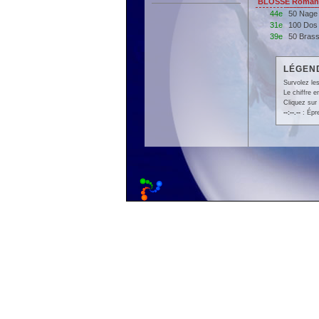
BLOSSE Romane
44e
50 Nage
31e
100 Dos
39e
50 Bras
LÉGEND
Survolez les
Le chiffre 
Cliquez sur 
--:--.--
: Épr