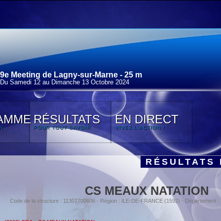
9e Meeting de Lagny-sur-Marne - 25 m
Du Samedi 12 au Dimanche 13 Octobre 2024
AMME
RÉSULTATS
EN DIRECT
N
POUR TOUT SAVOIR
VIVEZ L'ACTION !
RÉSULTATS 
CS MEAUX NATATION
Code de la structure : 11307700606 - Région : ILE-DE-FRANCE (1592) - Département