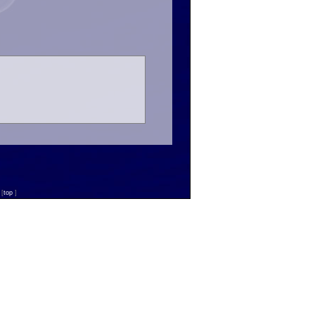
n
[
top
]