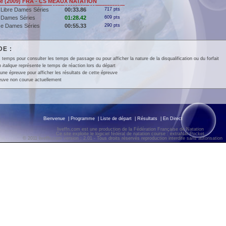
 (2009) FRA - CS MEAUX NATATION
 Libre Dames Séries
00:33.86
717 pts
 Dames Séries
01:28.42
609 pts
se Dames Séries
00:55.33
290 pts
E :
 temps pour consulter les temps de passage ou pour afficher la nature de la disqualification ou du forfait
en
italique
représente le temps de réaction lors du départ
une épreuve pour afficher les résultats de cette épreuve
euve non courue actuellement
Bienvenue
|
Programme
|
Liste de départ
|
Résultats
|
En Direct
liveffn.com est une production de la Fédération Française de Natation
Ce site exploite le logiciel fédéral de natation course : extraNat-Pocket
© 2011 liveffn.com version : 2.01 - Tous droits réservés reproduction interdite sans autorisatio