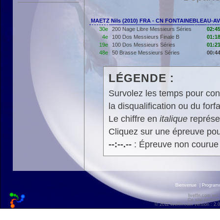
MAETZ Nils (2010) FRA - CN FONTAINEBLEAU-A
30e
200 Nage Libre Messieurs Séries
02:45
4e
100 Dos Messieurs Finale B
01:18
19e
100 Dos Messieurs Séries
01:21
48e
50 Brasse Messieurs Séries
00:44
LÉGENDE :
Survolez les temps pour cons
la disqualification ou du forfa
Le chiffre en
italique
représen
Cliquez sur une épreuve pour
--:--.--
: Épreuve non courue
Bienvenue
|
Progra
liveffn.com est
Ce site exploite
© 2011 liveffn.com version : 2.