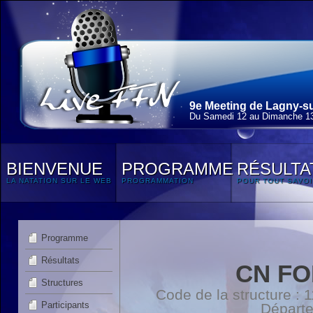
9e Meeting de Lagny-su
Du Samedi 12 au Dimanche 13
BIENVENUE
PROGRAMME
RÉSULTA
LA NATATION SUR LE WEB
PROGRAMMATION
POUR TOUT SAVOI
Programme
Résultats
CN FO
Structures
Code de la structure :
Participants
Départ