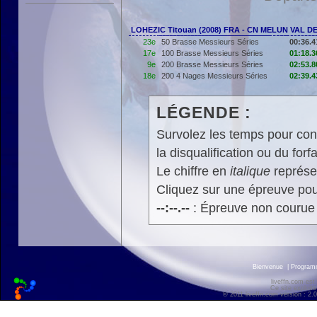
LOHEZIC Titouan (2008) FRA - CN MELUN VAL D
23e
50 Brasse Messieurs Séries
00:36.4
17e
100 Brasse Messieurs Séries
01:18.3
9e
200 Brasse Messieurs Séries
02:53.8
18e
200 4 Nages Messieurs Séries
02:39.4
LÉGENDE :
Survolez les temps pour cons
la disqualification ou du forfa
Le chiffre en
italique
représen
Cliquez sur une épreuve pour
--:--.--
: Épreuve non courue
Bienvenue
|
Progra
liveffn.com est
Ce site exploite
© 2011 liveffn.com version : 2.