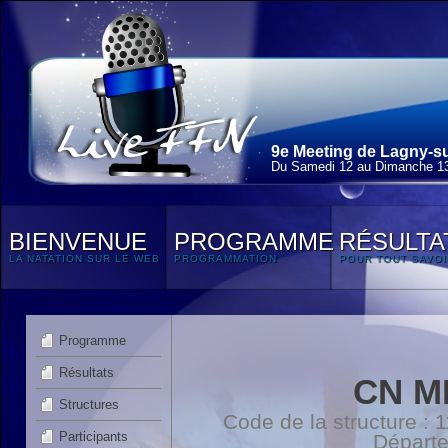
9e Meeting de Lagny-su
Du Samedi 12 au Dimanche 13
BIENVENUE
PROGRAMME
RÉSULTA
LA NATATION SUR LE WEB
PROGRAMMATION
POUR TOUT SAVOI
Programme
Résultats
CN M
Structures
Code de la structure :
Participants
Départ