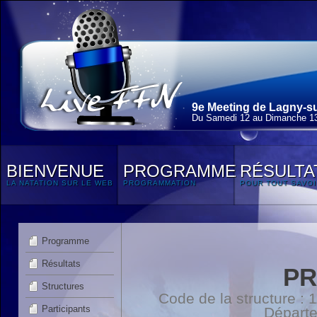
9e Meeting de Lagny-su
Du Samedi 12 au Dimanche 13
BIENVENUE
PROGRAMME
RÉSULTA
LA NATATION SUR LE WEB
PROGRAMMATION
POUR TOUT SAVOI
Programme
Résultats
PR
Structures
Code de la structure :
Participants
Départ