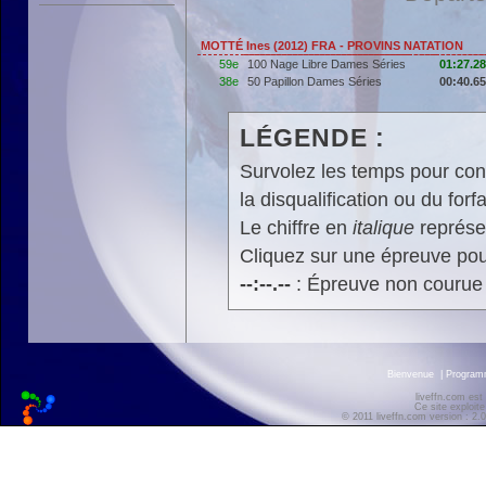
MOTTÉ Ines (2012) FRA - PROVINS NATATION
59e
100 Nage Libre Dames Séries
01:27.28
38e
50 Papillon Dames Séries
00:40.65
LÉGENDE :
Survolez les temps pour cons
la disqualification ou du forfa
Le chiffre en
italique
représen
Cliquez sur une épreuve pour
--:--.--
: Épreuve non courue
Bienvenue
|
Progra
liveffn.com est
Ce site exploite
© 2011 liveffn.com version : 2.