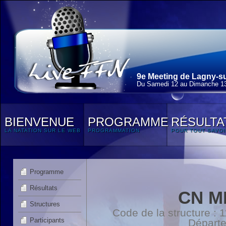
9e Meeting de Lagny-su
Du Samedi 12 au Dimanche 13
BIENVENUE
PROGRAMME
RÉSULTA
LA NATATION SUR LE WEB
PROGRAMMATION
POUR TOUT SAVOI
Programme
Résultats
CN M
Structures
Code de la structure :
Participants
Départ