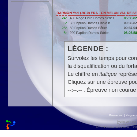
DARMON Yael (2010) FRA - CN MELUN VAL DE SE
24e
400 Nage Libre Dames Séries
05:35.82
6e
50 Papillon Dames Finale B
00:36.82
23e
50 Papillon Dames Séries
00:37.04
6e
200 Papillon Dames Séries
03:26.58
LÉGENDE :
Survolez les temps pour cons
la disqualification ou du forfa
Le chiffre en
italique
représen
Cliquez sur une épreuve pour
--:--.--
: Épreuve non courue
Bienvenue
|
Progra
liveffn.com est
Ce site exploite
© 2011 liveffn.com version : 2.