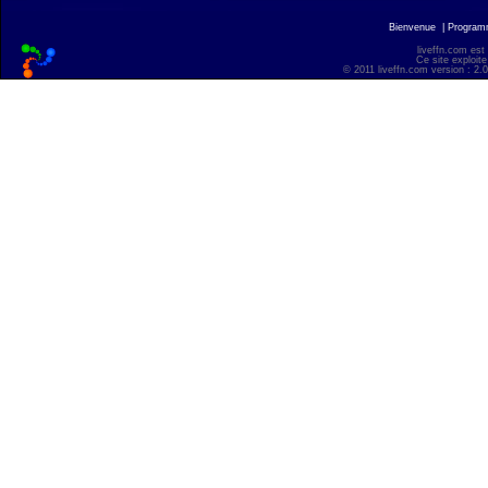
Bienvenue
|
Progra
liveffn.com est
Ce site exploite
© 2011 liveffn.com version : 2.