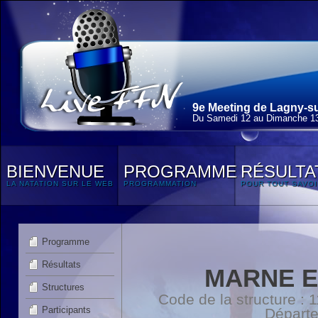
9e Meeting de Lagny-su
Du Samedi 12 au Dimanche 13
BIENVENUE
PROGRAMME
RÉSULTA
LA NATATION SUR LE WEB
PROGRAMMATION
POUR TOUT SAVOI
Programme
Résultats
MARNE E
Structures
Code de la structure :
Participants
Départ