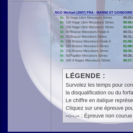
NGO Michael (2007) FRA - MARNE ET GONDOIRE
9e
50 Nage Libre Messieurs Séries
00:26.
8e
100 Nage Libre Messieurs Séries
00:56.
6e
200 Nage Libre Messieurs Séries
02:04.
5e
50 Brasse Messieurs Finale A
00:31.
3e
50 Brasse Messieurs Séries
00:31.
4e
100 Brasse Messieurs Finale A
01:09.
4e
100 Brasse Messieurs Séries
01:08.
2e
200 Brasse Messieurs Séries
02:30.
8e
50 Papillon Messieurs Séries
00:28.
3e
200 4 Nages Messieurs Séries
02:17.
LÉGENDE :
Survolez les temps pour cons
la disqualification ou du forfa
Le chiffre en
italique
représen
Cliquez sur une épreuve pour
--:--.--
: Épreuve non courue