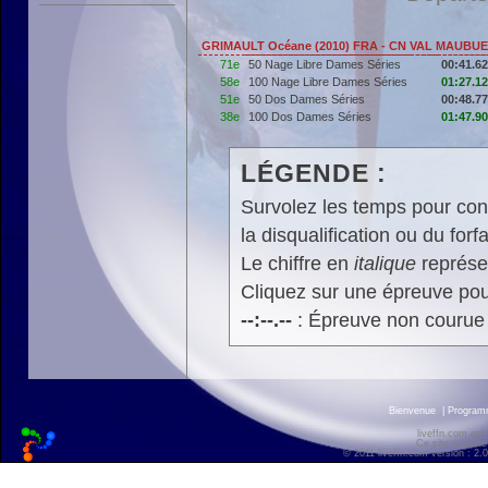
GRIMAULT Océane (2010) FRA - CN VAL MAUBU
71e
50 Nage Libre Dames Séries
00:41.62
58e
100 Nage Libre Dames Séries
01:27.12
51e
50 Dos Dames Séries
00:48.77
38e
100 Dos Dames Séries
01:47.90
LÉGENDE :
Survolez les temps pour cons
la disqualification ou du forfa
Le chiffre en
italique
représen
Cliquez sur une épreuve pour
--:--.--
: Épreuve non courue
Bienvenue
|
Progra
liveffn.com est
Ce site exploite
© 2011 liveffn.com version : 2.