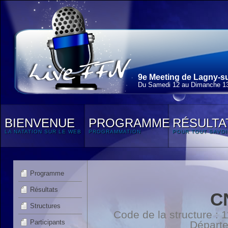
9e Meeting de Lagny-su
Du Samedi 12 au Dimanche 13
BIENVENUE
PROGRAMME
RÉSULTA
LA NATATION SUR LE WEB
PROGRAMMATION
POUR TOUT SAVOI
Programme
Résultats
C
Structures
Code de la structure :
Participants
Départ