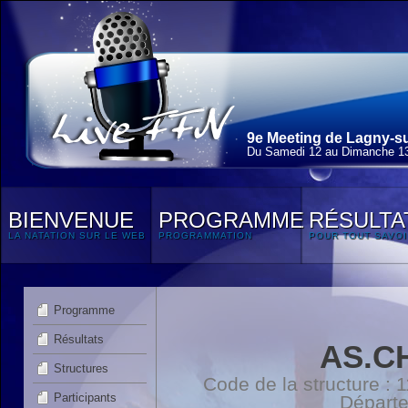
9e Meeting de Lagny-su
Du Samedi 12 au Dimanche 13
BIENVENUE
PROGRAMME
RÉSULTA
LA NATATION SUR LE WEB
PROGRAMMATION
POUR TOUT SAVOI
Programme
Résultats
AS.C
Structures
Code de la structure :
Participants
Départ