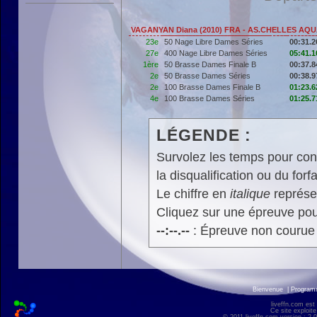
VAGANYAN Diana (2010) FRA - AS.CHELLES AQ
23e
50 Nage Libre Dames Séries
00:31.2
27e
400 Nage Libre Dames Séries
05:41.1
1ère
50 Brasse Dames Finale B
00:37.8
2e
50 Brasse Dames Séries
00:38.9
2e
100 Brasse Dames Finale B
01:23.6
4e
100 Brasse Dames Séries
01:25.7
LÉGENDE :
Survolez les temps pour cons
la disqualification ou du forfa
Le chiffre en
italique
représen
Cliquez sur une épreuve pour
--:--.--
: Épreuve non courue
Bienvenue
|
Progra
liveffn.com est
Ce site exploite