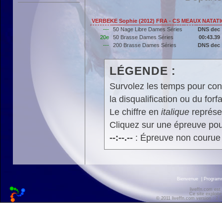
VERBEKE Sophie (2012) FRA - CS MEAUX NATAT
---
50 Nage Libre Dames Séries
DNS dec
20e
50 Brasse Dames Séries
00:43.39
---
200 Brasse Dames Séries
DNS dec
LÉGENDE :
Survolez les temps pour cons
la disqualification ou du forfa
Le chiffre en
italique
représen
Cliquez sur une épreuve pour
--:--.--
: Épreuve non courue
Bienvenue
|
Progra
liveffn.com est
Ce site exploite
© 2011 liveffn.com version : 2.