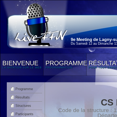
9e Meeting de Lagny-su
Du Samedi 12 au Dimanche 13
BIENVENUE
PROGRAMME
RÉSULTA
LA NATATION SUR LE WEB
PROGRAMMATION
POUR TOUT SAVOI
Programme
Résultats
CS
Structures
Code de la structure :
Participants
Départ