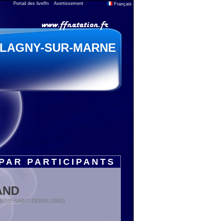
Portail des liveffn
Avertissement
Français
LAGNY-SUR-MARNE
PAR PARTICIPANTS
AND
 SEINE-SAINT-DENIS (1665)