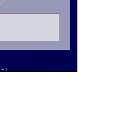
n
[
top
]