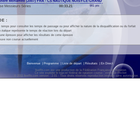
andre Mohamed (2007) FRA - CS NAUTIQUE NOISY-LE-GRAND
se Messieurs Séries
00:33.21
981 pts
E :
 temps pour consulter les temps de passage ou pour afficher la nature de la disqualification ou du forfait
en
italique
représente le temps de réaction lors du départ
une épreuve pour afficher les résultats de cette épreuve
euve non courue actuellement
Bienvenue
|
Programme
|
Liste de départ
|
Résultats
|
En Direct
liveffn.com est une production de la Fédération Française de Natation
Ce site exploite le logiciel fédéral de natation course : extraNat-Pocket
© 2011 liveffn.com version : 2.01 - Tous droits réservés reproduction interdite sans autorisatio