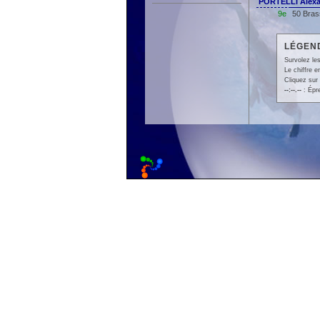
PORTELLI Alex
9e
50 Bras
LÉGEND
Survolez les
Le chiffre 
Cliquez sur 
--:--.--
: Épr