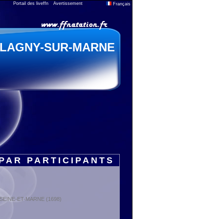
Portail des liveffn
Avertissement
Français
LAGNY-SUR-MARNE
PAR PARTICIPANTS
 : SEINE-ET-MARNE (1698)