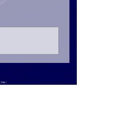
n
[
top
]