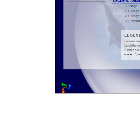
LECLERC Amaur
---
50 Nage L
---
100 Nage 
---
200 Nage 
---
50 Papill
LÉGEND
Survolez les
Le chiffre 
Cliquez sur 
--:--.--
: Épr