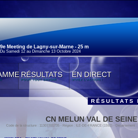
9e Meeting de Lagny-sur-Marne - 25 m
Du Samedi 12 au Dimanche 13 Octobre 2024
AMME
RÉSULTATS
EN DIRECT
N
POUR TOUT SAVOIR
VIVEZ L'ACTION !
RÉSULTATS 
CN MELUN VAL DE SEINE
Code de la structure : 11307701735 - Région : ILE-DE-FRANCE (1592) - Département