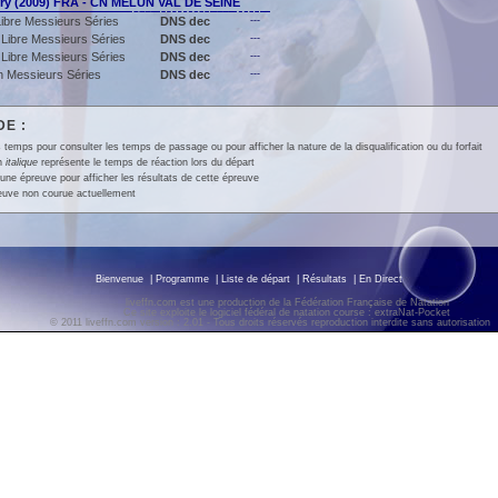
y (2009) FRA - CN MELUN VAL DE SEINE
ibre Messieurs Séries
DNS dec
---
Libre Messieurs Séries
DNS dec
---
Libre Messieurs Séries
DNS dec
---
on Messieurs Séries
DNS dec
---
E :
 temps pour consulter les temps de passage ou pour afficher la nature de la disqualification ou du forfait
en
italique
représente le temps de réaction lors du départ
une épreuve pour afficher les résultats de cette épreuve
euve non courue actuellement
Bienvenue
|
Programme
|
Liste de départ
|
Résultats
|
En Direct
liveffn.com est une production de la Fédération Française de Natation
Ce site exploite le logiciel fédéral de natation course : extraNat-Pocket
© 2011 liveffn.com version : 2.01 - Tous droits réservés reproduction interdite sans autorisatio