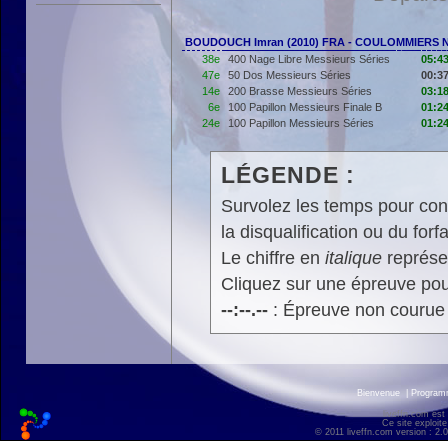
BOUDOUCH Imran (2010) FRA - COULOMMIERS 
38e
400 Nage Libre Messieurs Séries
05:43
47e
50 Dos Messieurs Séries
00:37
14e
200 Brasse Messieurs Séries
03:18
6e
100 Papillon Messieurs Finale B
01:24
24e
100 Papillon Messieurs Séries
01:24
LÉGENDE :
Survolez les temps pour cons
la disqualification ou du forfa
Le chiffre en
italique
représen
Cliquez sur une épreuve pour
--:--.--
: Épreuve non courue
Bienvenue
|
Progra
liveffn.com est
Ce site exploite
© 2011 liveffn.com version : 2.