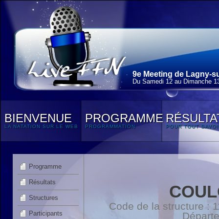
9e Meeting de Lagny-su
Du Samedi 12 au Dimanche 13
BIENVENUE
PROGRAMME
RÉSULTA
LA NATATION SUR LE WEB
PROGRAMMATION
POUR TOUT SAVOI
Programme
Résultats
COUL
Structures
Code de la structure :
Participants
Départ