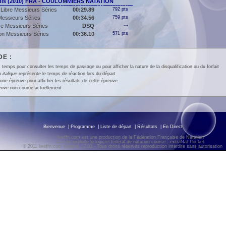
is (2010) FRA - COULOMMIERS NATATION
Libre Messieurs Séries
00:29.89
792 pts
essieurs Séries
00:34.56
759 pts
e Messieurs Séries
DSQ
---
lon Messieurs Séries
00:36.10
571 pts
E :
 temps pour consulter les temps de passage ou pour afficher la nature de la disqualification ou du forfait
en
italique
représente le temps de réaction lors du départ
une épreuve pour afficher les résultats de cette épreuve
euve non courue actuellement
Bienvenue
|
Programme
|
Liste de départ
|
Résultats
|
En Direct
liveffn.com est une production de la Fédération Française de Natation
Ce site exploite le logiciel fédéral de natation course : extraNat-Pocket
© 2011 liveffn.com version : 2.01 - Tous droits réservés reproduction interdite sans autorisatio