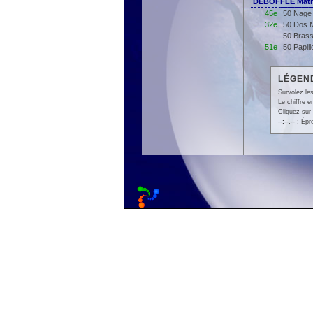
DEBOFFLE Math
45e
50 Nage 
32e
50 Dos M
---
50 Brass
51e
50 Papil
LÉGEND
Survolez les
Le chiffre 
Cliquez sur 
--:--.--
: Épr