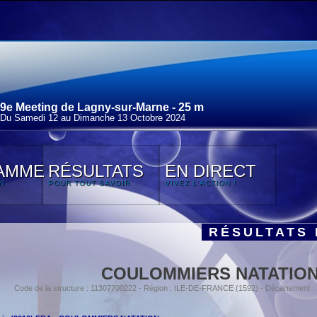
9e Meeting de Lagny-sur-Marne - 25 m
Du Samedi 12 au Dimanche 13 Octobre 2024
AMME
RÉSULTATS
EN DIRECT
N
POUR TOUT SAVOIR
VIVEZ L'ACTION !
RÉSULTATS 
COULOMMIERS NATATIO
Code de la structure : 11307700222 - Région : ILE-DE-FRANCE (1592) - Département