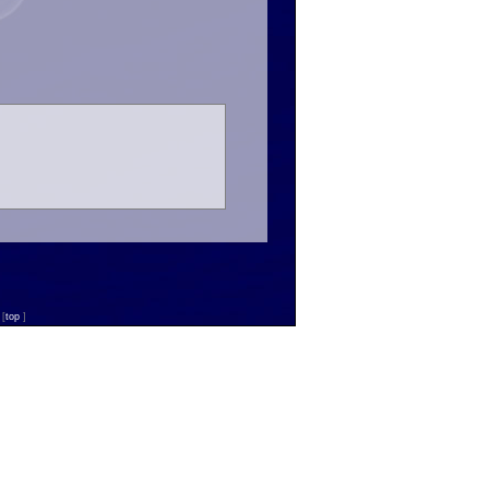
n
[
top
]