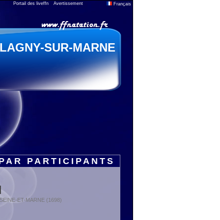
Portail des liveffn
Avertissement
Français
LAGNY-SUR-MARNE
PAR PARTICIPANTS
N
 : SEINE-ET-MARNE (1698)