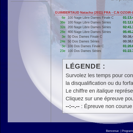
GUIMBERTAUD Natacha (2011) FRA - C.N OZOIR
6e
100 Nage Libre Dames Finale C
01:13.
38e
100 Nage Libre Dames Séries
01:12.
32e
200 Nage Libre Dames Séries
02:41.
28e
400 Nage Libre Dames Séries
05:45.
3e
50 Dos Dames Finale C
00:38.
24e
50 Dos Dames Séries
00:38.
3e
100 Dos Dames Finale C
01:20.
23e
100 Dos Dames Séries
01:22.
LÉGENDE :
Survolez les temps pour cons
la disqualification ou du forfa
Le chiffre en
italique
représen
Cliquez sur une épreuve pour
--:--.--
: Épreuve non courue
Bienvenue
|
Progra