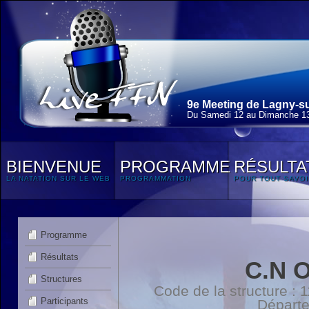
9e Meeting de Lagny-su
Du Samedi 12 au Dimanche 13
BIENVENUE
PROGRAMME
RÉSULTA
LA NATATION SUR LE WEB
PROGRAMMATION
POUR TOUT SAVOI
Programme
Résultats
C.N 
Structures
Code de la structure :
Participants
Départ