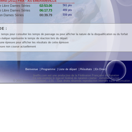
ina (2011) FRA - AS EMERAINVILLE
e Libre Dames Séries
02:53.06
561 pts
e Libre Dames Séries
06:17.73
469 pts
lon Dames Séries
00:39.79
559 pts
E :
 temps pour consulter les temps de passage ou pour afficher la nature de la disqualification ou du forfait
en
italique
représente le temps de réaction lors du départ
une épreuve pour afficher les résultats de cette épreuve
euve non courue actuellement
Bienvenue
|
Programme
|
Liste de départ
|
Résultats
|
En Direct
liveffn.com est une production de la Fédération Française de Natation
Ce site exploite le logiciel fédéral de natation course : extraNat-Pocket
© 2011 liveffn.com version : 2.01 - Tous droits réservés reproduction interdite sans autorisatio