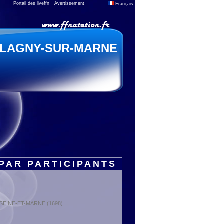
Portail des liveffn
Avertissement
Français
LAGNY-SUR-MARNE
PAR PARTICIPANTS
 : SEINE-ET-MARNE (1698)