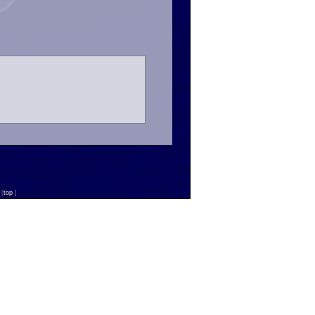
n
[
top
]