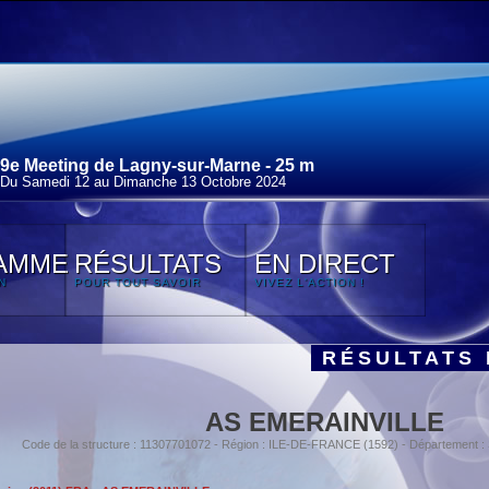
9e Meeting de Lagny-sur-Marne - 25 m
Du Samedi 12 au Dimanche 13 Octobre 2024
AMME
RÉSULTATS
EN DIRECT
N
POUR TOUT SAVOIR
VIVEZ L'ACTION !
RÉSULTATS 
AS EMERAINVILLE
Code de la structure : 11307701072 - Région : ILE-DE-FRANCE (1592) - Département