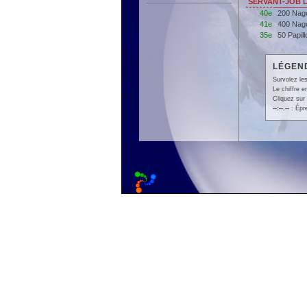
SERVANT-JOB Le
40e
200 Nag
41e
400 Nag
35e
50 Papil
LÉGEND
Survolez les
Le chiffre 
Cliquez sur 
--:--.--
: Épr