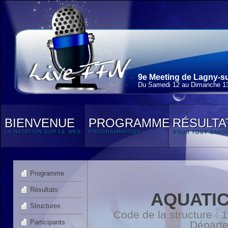
9e Meeting de Lagny-su
Du Samedi 12 au Dimanche 13
BIENVENUE
PROGRAMME
RÉSULTA
LA NATATION SUR LE WEB
PROGRAMMATION
POUR TOUT SAVOI
Programme
Résultats
AQUATIC
Structures
Code de la structure :
Participants
Départ