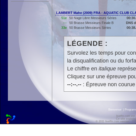
LAMBERT Mahe (2009) FRA - AQUATIC CLUB CL
51e
50 Nage Libre Messieurs Séries
00:30
---
50 Brasse Messieurs Finale B
DNS d
33e
50 Brasse Messieurs Séries
00:38
LÉGENDE :
Survolez les temps pour cons
la disqualification ou du forfa
Le chiffre en
italique
représen
Cliquez sur une épreuve pour
--:--.--
: Épreuve non courue
Bienvenue
|
Progra
liveffn.com est
Ce site exploite
© 2011 liveffn.com version : 2.