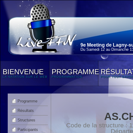
9e Meeting de Lagny-su
Du Samedi 12 au Dimanche 13
BIENVENUE
PROGRAMME
RÉSULTA
LA NATATION SUR LE WEB
PROGRAMMATION
POUR TOUT SAVOI
Programme
Résultats
AS.C
Structures
Code de la structure :
Participants
Départ