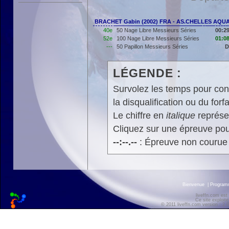
BRACHET Gabin (2002) FRA - AS.CHELLES AQU
40e
50 Nage Libre Messieurs Séries
00:29
52e
100 Nage Libre Messieurs Séries
01:08
---
50 Papillon Messieurs Séries
D
LÉGENDE :
Survolez les temps pour cons
la disqualification ou du forfa
Le chiffre en
italique
représen
Cliquez sur une épreuve pour
--:--.--
: Épreuve non courue
Bienvenue
|
Progra
liveffn.com est
Ce site exploite
© 2011 liveffn.com version : 2.