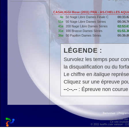
CASALIGGI Rose (2011) FRA - AS.CHELLES AQU
4e
50 Nage Libre Dames Finale C
00:33.8
51e
50 Nage Libre Dames Séries
00:34.7
41e
200 Nage Libre Dames Séries
02:53.6
31e
100 Brasse Dames Séries
01:51.3
36e
50 Papillon Dames Séries
00:39.8
LÉGENDE :
Survolez les temps pour cons
la disqualification ou du forfa
Le chiffre en
italique
représen
Cliquez sur une épreuve pour
--:--.--
: Épreuve non courue
Bienvenue
|
Progra
liveffn.com est
Ce site exploite
© 2011 liveffn.com version : 2.