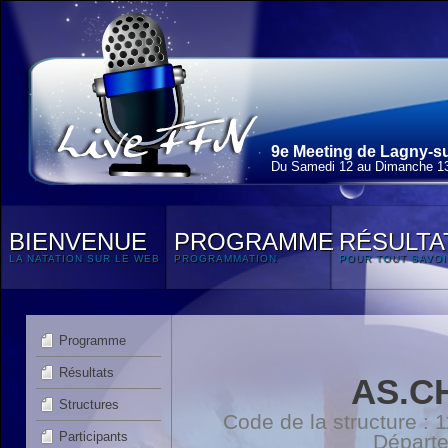
9e Meeting de Lagny-su
Du Samedi 12 au Dimanche 13
BIENVENUE
PROGRAMME
RÉSULTA
LA NATATION SUR LE WEB
PROGRAMMATION
POUR TOUT SAVOI
Programme
Résultats
AS.C
Structures
Code de la structure :
Participants
Départ