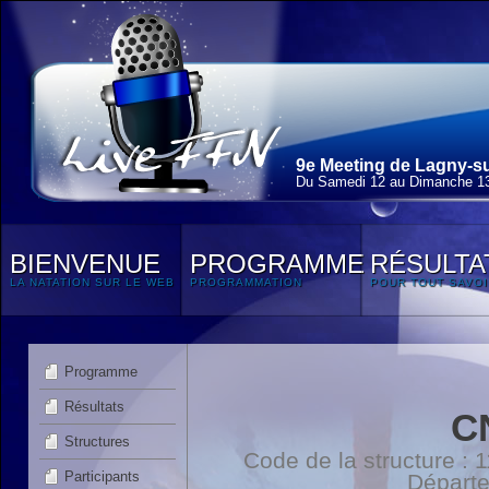
9e Meeting de Lagny-su
Du Samedi 12 au Dimanche 13
BIENVENUE
PROGRAMME
RÉSULTA
LA NATATION SUR LE WEB
PROGRAMMATION
POUR TOUT SAVOI
Programme
Résultats
C
Structures
Code de la structure :
Participants
Départ