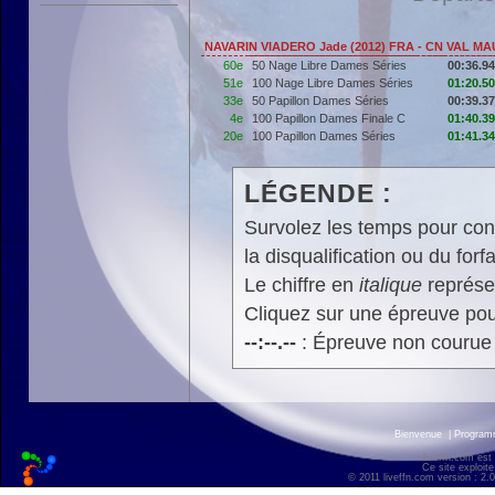
NAVARIN VIADERO Jade (2012) FRA - CN VAL M
60e
50 Nage Libre Dames Séries
00:36.94
51e
100 Nage Libre Dames Séries
01:20.50
33e
50 Papillon Dames Séries
00:39.37
4e
100 Papillon Dames Finale C
01:40.39
20e
100 Papillon Dames Séries
01:41.34
LÉGENDE :
Survolez les temps pour cons
la disqualification ou du forfa
Le chiffre en
italique
représen
Cliquez sur une épreuve pour
--:--.--
: Épreuve non courue
Bienvenue
|
Progra
liveffn.com est
Ce site exploite
© 2011 liveffn.com version : 2.