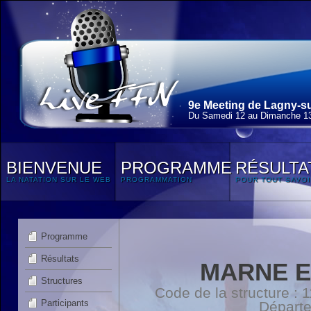
9e Meeting de Lagny-su
Du Samedi 12 au Dimanche 13
BIENVENUE
PROGRAMME
RÉSULTA
LA NATATION SUR LE WEB
PROGRAMMATION
POUR TOUT SAVOI
Programme
Résultats
MARNE E
Structures
Code de la structure :
Participants
Départ