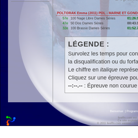
POLTORAK Emma (2011) POL - MARNE ET GOND
57e
100 Nage Libre Dames Séries
01:26.
47e
50 Dos Dames Séries
00:43.
32e
100 Brasse Dames Séries
01:52.
LÉGENDE :
Survolez les temps pour cons
la disqualification ou du forfa
Le chiffre en
italique
représen
Cliquez sur une épreuve pour
--:--.--
: Épreuve non courue
Bienvenue
|
Progra
liveffn.com est
Ce site exploite
© 2011 liveffn.com version : 2.