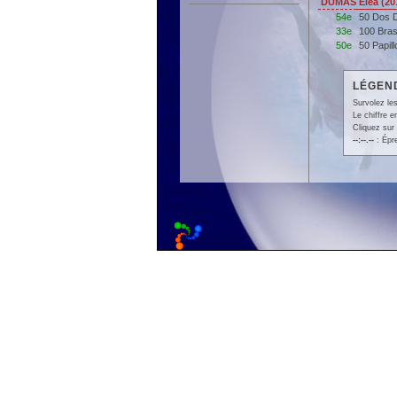
DUMAS Eléa (20
54e
50 Dos 
33e
100 Bra
50e
50 Papil
LÉGEND
Survolez les
Le chiffre 
Cliquez sur 
--:--.--
: Épr