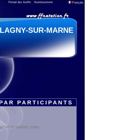
Portail des liveffn
Avertissement
Français
LAGNY-SUR-MARNE
PAR PARTICIPANTS
 : SEINE-ET-MARNE (1698)