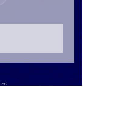
n
[
top
]