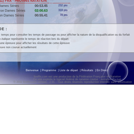
11) FRA - PROVINS NATATION
Dames Séries
00:53.45
232 pts
sse Dames Séries
02:00.63
318 pts
lon Dames Séries
00:55.41
78 pts
E :
 temps pour consulter les temps de passage ou pour afficher la nature de la disqualification ou du forfait
en
italique
représente le temps de réaction lors du départ
une épreuve pour afficher les résultats de cette épreuve
euve non courue actuellement
Bienvenue
|
Programme
|
Liste de départ
|
Résultats
|
En Direct
liveffn.com est une production de la Fédération Française de Natation
Ce site exploite le logiciel fédéral de natation course : extraNat-Pocket
© 2011 liveffn.com version : 2.01 - Tous droits réservés reproduction interdite sans autorisatio