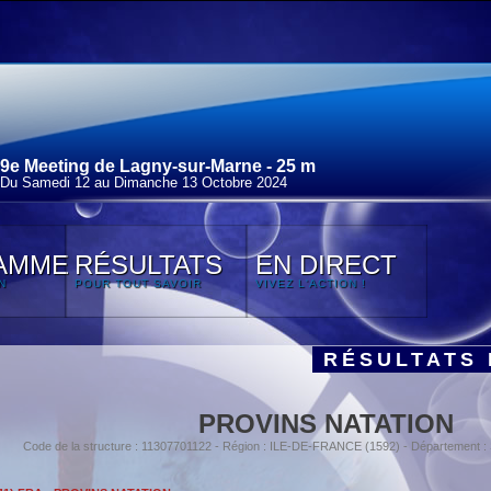
9e Meeting de Lagny-sur-Marne - 25 m
Du Samedi 12 au Dimanche 13 Octobre 2024
AMME
RÉSULTATS
EN DIRECT
N
POUR TOUT SAVOIR
VIVEZ L'ACTION !
RÉSULTATS 
PROVINS NATATION
Code de la structure : 11307701122 - Région : ILE-DE-FRANCE (1592) - Département