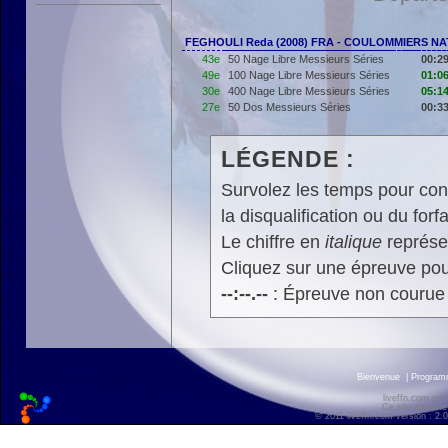
FEGHOULI Reda (2008) FRA - COULOMMIERS NA
43e
50 Nage Libre Messieurs Séries
00:29
49e
100 Nage Libre Messieurs Séries
01:06
30e
400 Nage Libre Messieurs Séries
05:14
27e
50 Dos Messieurs Séries
00:33
LÉGENDE :
Survolez les temps pour cons
la disqualification ou du forfa
Le chiffre en
italique
représen
Cliquez sur une épreuve pour
--:--.--
: Épreuve non courue
Bienvenue
|
Progra
liveffn.com est
Ce site exploite
© 2011 liveffn.com version : 2.