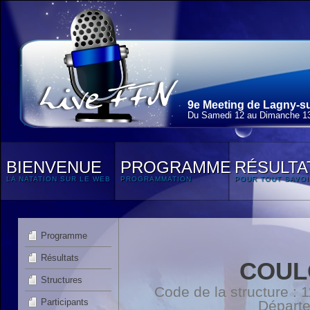
9e Meeting de Lagny-su
Du Samedi 12 au Dimanche 13
BIENVENUE
PROGRAMME
RÉSULTA
LA NATATION SUR LE WEB
PROGRAMMATION
POUR TOUT SAVOI
Programme
Résultats
COUL
Structures
Code de la structure :
Participants
Départ