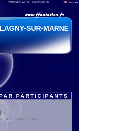
Portail des liveffn
Avertissement
Français
LAGNY-SUR-MARNE
PAR PARTICIPANTS
N
 : SEINE-ET-MARNE (1698)