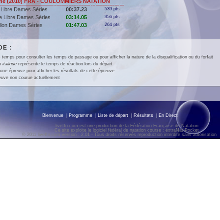
ne (2010) FRA - COULOMMIERS NATATION
 Libre Dames Séries
00:37.23
539 pts
e Libre Dames Séries
03:14.05
356 pts
llon Dames Séries
01:47.03
264 pts
E :
 temps pour consulter les temps de passage ou pour afficher la nature de la disqualification ou du forfait
en
italique
représente le temps de réaction lors du départ
une épreuve pour afficher les résultats de cette épreuve
euve non courue actuellement
Bienvenue
|
Programme
|
Liste de départ
|
Résultats
|
En Direct
liveffn.com est une production de la Fédération Française de Natation
Ce site exploite le logiciel fédéral de natation course : extraNat-Pocket
© 2011 liveffn.com version : 2.01 - Tous droits réservés reproduction interdite sans autorisatio