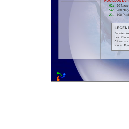
HOUILLON Dori
62e
50 Nage
54e
200 Nag
22e
100 Papi
LÉGEND
Survolez les
Le chiffre 
Cliquez sur 
--:--.--
: Épr