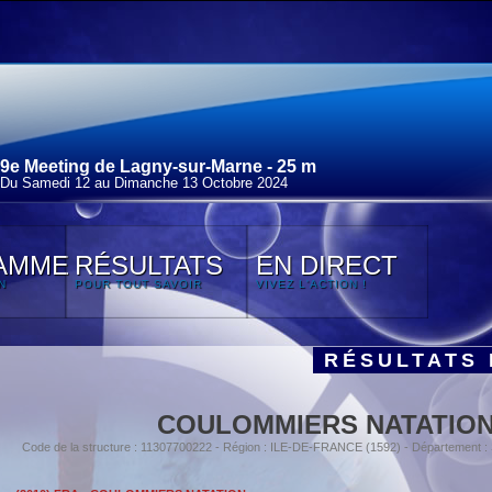
9e Meeting de Lagny-sur-Marne - 25 m
Du Samedi 12 au Dimanche 13 Octobre 2024
AMME
RÉSULTATS
EN DIRECT
N
POUR TOUT SAVOIR
VIVEZ L'ACTION !
RÉSULTATS 
COULOMMIERS NATATIO
Code de la structure : 11307700222 - Région : ILE-DE-FRANCE (1592) - Département