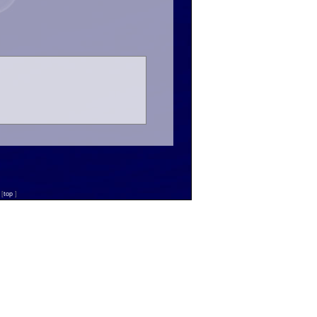
n
[
top
]