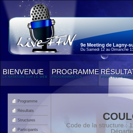
9e Meeting de Lagny-su
Du Samedi 12 au Dimanche 13
BIENVENUE
PROGRAMME
RÉSULTA
LA NATATION SUR LE WEB
PROGRAMMATION
POUR TOUT SAVOI
Programme
Résultats
COUL
Structures
Code de la structure :
Participants
Départ