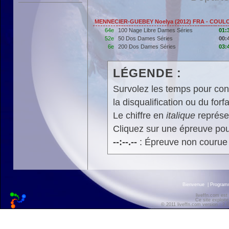
MENNECIER-GUEBEY Noelya (2012) FRA - COU
64e
100 Nage Libre Dames Séries
01:
52e
50 Dos Dames Séries
00:
6e
200 Dos Dames Séries
03:
LÉGENDE :
Survolez les temps pour cons
la disqualification ou du forfa
Le chiffre en
italique
représen
Cliquez sur une épreuve pour
--:--.--
: Épreuve non courue
Bienvenue
|
Progra
liveffn.com est
Ce site exploite
© 2011 liveffn.com version : 2.