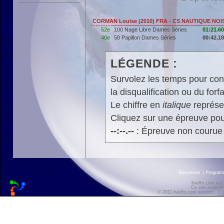
CORMAN Louise (2010) FRA - CS NAUTIQUE NO
52e
100 Nage Libre Dames Séries
01:21.60
40e
50 Papillon Dames Séries
00:42.18
LÉGENDE :
Survolez les temps pour cons
la disqualification ou du forfa
Le chiffre en
italique
représen
Cliquez sur une épreuve pour
--:--.--
: Épreuve non courue
Bienvenue
|
Progra
liveffn.com est
Ce site exploite
© 2011 liveffn.com version : 2.