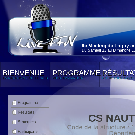
9e Meeting de Lagny-su
Du Samedi 12 au Dimanche 13
BIENVENUE
PROGRAMME
RÉSULTA
LA NATATION SUR LE WEB
PROGRAMMATION
POUR TOUT SAVOI
Programme
Résultats
CS NAUT
Structures
Code de la structure :
Participants
Départe