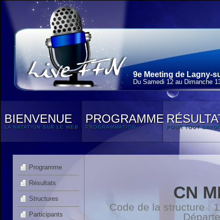
9e Meeting de Lagny-su
Du Samedi 12 au Dimanche 13
BIENVENUE
PROGRAMME
RÉSULTA
LA NATATION SUR LE WEB
PROGRAMMATION
POUR TOUT SAVOI
Programme
Résultats
CN M
Structures
Code de la structure :
Participants
Départ