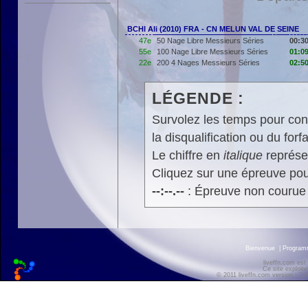
BCHI Ali (2010) FRA - CN MELUN VAL DE SEINE
47e
50 Nage Libre Messieurs Séries
00:30
55e
100 Nage Libre Messieurs Séries
01:09
22e
200 4 Nages Messieurs Séries
02:50
LÉGENDE :
Survolez les temps pour cons
la disqualification ou du forfa
Le chiffre en
italique
représen
Cliquez sur une épreuve pour
--:--.--
: Épreuve non courue
Bienvenue
|
Progra
liveffn.com est
Ce site exploite
© 2011 liveffn.com version : 2.