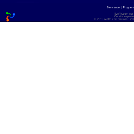
Bienvenue
|
Progra
liveffn.com est
Ce site exploite
© 2011 liveffn.com version : 2.