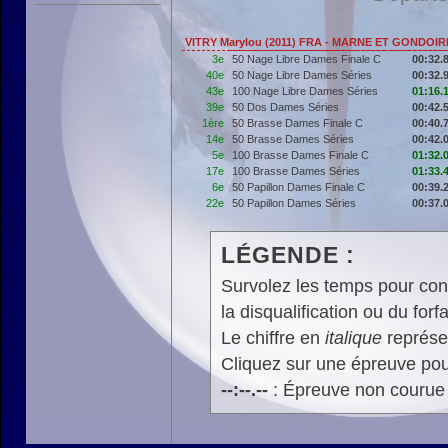
VITRY Marylou (2011) FRA - MARNE ET GONDOI
3e
50 Nage Libre Dames Finale C
00:32.
40e
50 Nage Libre Dames Séries
00:32.
43e
100 Nage Libre Dames Séries
01:16.
39e
50 Dos Dames Séries
00:42.
1ère
50 Brasse Dames Finale C
00:40.
14e
50 Brasse Dames Séries
00:42.
5e
100 Brasse Dames Finale C
01:32.
17e
100 Brasse Dames Séries
01:33.
6e
50 Papillon Dames Finale C
00:39.
22e
50 Papillon Dames Séries
00:37.
LÉGENDE :
Survolez les temps pour cons
la disqualification ou du forfa
Le chiffre en
italique
représen
Cliquez sur une épreuve pour
--:--.--
: Épreuve non courue