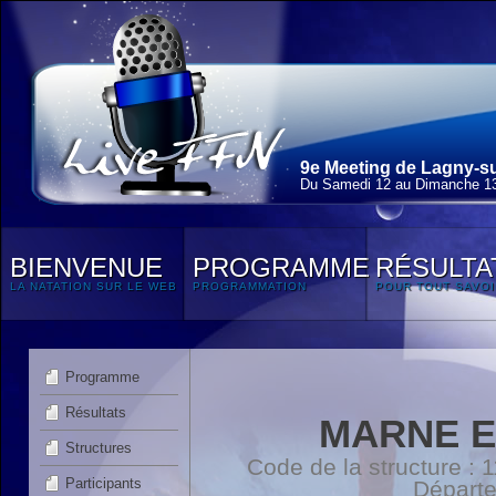
9e Meeting de Lagny-su
Du Samedi 12 au Dimanche 13
BIENVENUE
PROGRAMME
RÉSULTA
LA NATATION SUR LE WEB
PROGRAMMATION
POUR TOUT SAVOI
Programme
Résultats
MARNE E
Structures
Code de la structure :
Participants
Départ