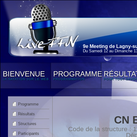
9e Meeting de Lagny-su
Du Samedi 12 au Dimanche 13
BIENVENUE
PROGRAMME
RÉSULTA
LA NATATION SUR LE WEB
PROGRAMMATION
POUR TOUT SAVOI
Programme
Résultats
CN 
Structures
Code de la structure :
Participants
Dép