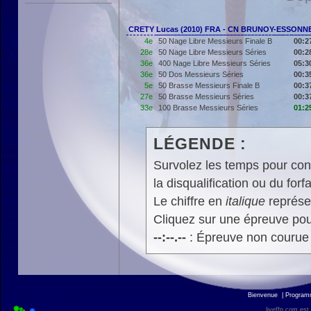
CRETY Lucas (2010) FRA - CN BRUNOY-ESSONN
4e
50 Nage Libre Messieurs Finale B
00:2
28e
50 Nage Libre Messieurs Séries
00:2
36e
400 Nage Libre Messieurs Séries
05:3
36e
50 Dos Messieurs Séries
00:3
5e
50 Brasse Messieurs Finale B
00:3
27e
50 Brasse Messieurs Séries
00:3
33e
100 Brasse Messieurs Séries
01:2
LÉGENDE :
Survolez les temps pour cons
la disqualification ou du forfa
Le chiffre en
italique
représen
Cliquez sur une épreuve pour
--:--.--
: Épreuve non courue
Bienvenue
|
Progra
liveffn.com est