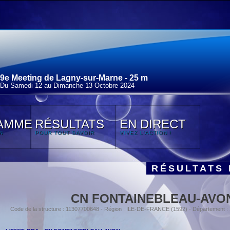
9e Meeting de Lagny-sur-Marne - 25 m
Du Samedi 12 au Dimanche 13 Octobre 2024
AMME
RÉSULTATS
EN DIRECT
N
POUR TOUT SAVOIR
VIVEZ L'ACTION !
RÉSULTATS 
CN FONTAINEBLEAU-AVO
Code de la structure : 11307700648 - Région : ILE-DE-FRANCE (1592) - Département