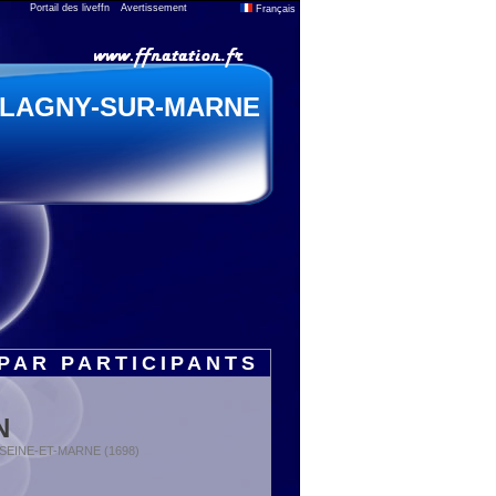
Portail des liveffn
Avertissement
Français
LAGNY-SUR-MARNE
PAR PARTICIPANTS
N
 : SEINE-ET-MARNE (1698)