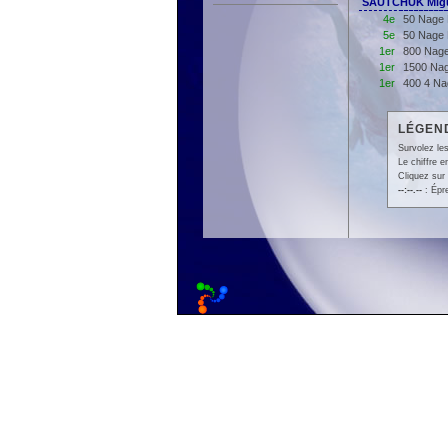
SAUTCHUK Migu
4e
50 Nage 
5e
50 Nage 
1er
800 Nage
1er
1500 Nag
1er
400 4 Na
LÉGEND
Survolez les
Le chiffre 
Cliquez sur 
--:--.--
: Épr