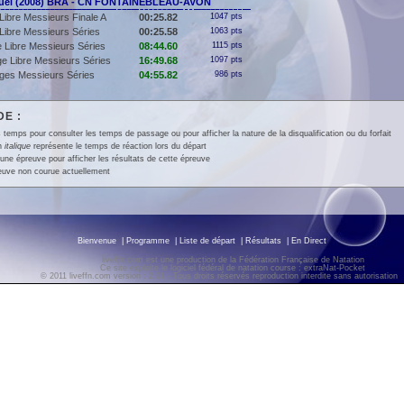
el (2008) BRA - CN FONTAINEBLEAU-AVON
Libre Messieurs Finale A
00:25.82
1047 pts
Libre Messieurs Séries
00:25.58
1063 pts
 Libre Messieurs Séries
08:44.60
1115 pts
e Libre Messieurs Séries
16:49.68
1097 pts
ges Messieurs Séries
04:55.82
986 pts
E :
 temps pour consulter les temps de passage ou pour afficher la nature de la disqualification ou du forfait
en
italique
représente le temps de réaction lors du départ
une épreuve pour afficher les résultats de cette épreuve
euve non courue actuellement
Bienvenue
|
Programme
|
Liste de départ
|
Résultats
|
En Direct
liveffn.com est une production de la Fédération Française de Natation
Ce site exploite le logiciel fédéral de natation course : extraNat-Pocket
© 2011 liveffn.com version : 2.01 - Tous droits réservés reproduction interdite sans autorisatio