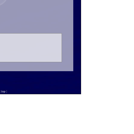
n
[
top
]