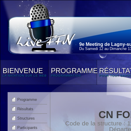
9e Meeting de Lagny-su
Du Samedi 12 au Dimanche 13
BIENVENUE
PROGRAMME
RÉSULTA
LA NATATION SUR LE WEB
PROGRAMMATION
POUR TOUT SAVOI
Programme
Résultats
CN FO
Structures
Code de la structure :
Participants
Départ