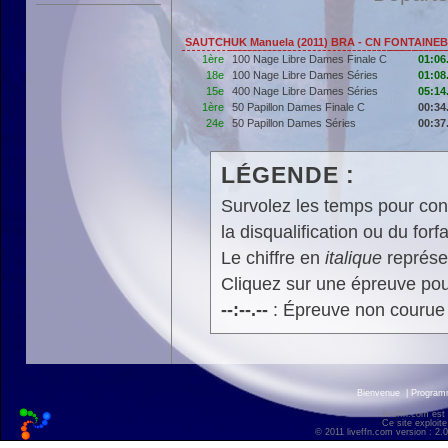
SAUTCHUK Manuela (2011) BRA - CN FONTAIN
1ère
100 Nage Libre Dames Finale C
01:06
18e
100 Nage Libre Dames Séries
01:08
15e
400 Nage Libre Dames Séries
05:14
1ère
50 Papillon Dames Finale C
00:34
24e
50 Papillon Dames Séries
00:37
LÉGENDE :
Survolez les temps pour cons
la disqualification ou du forfa
Le chiffre en
italique
représen
Cliquez sur une épreuve pour
--:--.--
: Épreuve non courue
Bienvenue
|
Progra
liveffn.com est
Ce site exploite
© 2011 liveffn.com version : 2.