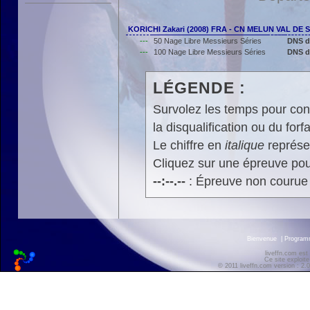
KORICHI Zakari (2008) FRA - CN MELUN VAL DE 
---
50 Nage Libre Messieurs Séries
DNS d
---
100 Nage Libre Messieurs Séries
DNS d
LÉGENDE :
Survolez les temps pour cons
la disqualification ou du forfa
Le chiffre en
italique
représen
Cliquez sur une épreuve pour
--:--.--
: Épreuve non courue
Bienvenue
|
Progra
liveffn.com est
Ce site exploite
© 2011 liveffn.com version : 2.