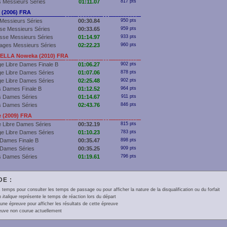
 Messieurs Séries
01:11.07
817 pts
(2006) FRA
Messieurs Séries
00:30.84
950 pts
se Messieurs Séries
00:33.65
959 pts
sse Messieurs Séries
01:14.97
933 pts
ages Messieurs Séries
02:22.23
960 pts
LLA Noweka (2010) FRA
e Libre Dames Finale B
01:06.27
902 pts
e Libre Dames Séries
01:07.06
878 pts
e Libre Dames Séries
02:25.48
902 pts
 Dames Finale B
01:12.52
964 pts
s Dames Séries
01:14.67
911 pts
s Dames Séries
02:43.76
846 pts
 (2009) FRA
 Libre Dames Séries
00:32.19
815 pts
e Libre Dames Séries
01:10.23
783 pts
Dames Finale B
00:35.47
898 pts
 Dames Séries
00:35.25
909 pts
s Dames Séries
01:19.61
796 pts
E :
 temps pour consulter les temps de passage ou pour afficher la nature de la disqualification ou du forfait
en
italique
représente le temps de réaction lors du départ
une épreuve pour afficher les résultats de cette épreuve
euve non courue actuellement