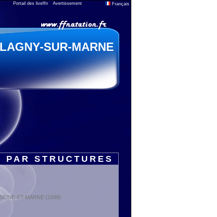
Portail des liveffn
Avertissement
Français
LAGNY-SUR-MARNE
S PAR STRUCTURES
 : SEINE-ET-MARNE (1698)