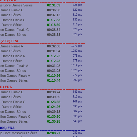
2011) FRA
e Libre Dames Séries
02:31.09
826 pts
Dames Finale C
00:36.90
829 pts
 Dames Séries
00:37.13
819 pts
 Dames Finale C
01:17.83
836 pts
s Dames Séries
01:18.69
816 pts
llon Dames Finale C
00:38.34
626 pts
llon Dames Séries
00:38.33
626 pts
 (2008) FRA
Dames Finale A
00:32.08
1073 pts
 Dames Séries
00:31.94
1080 pts
 Dames Finale A
01:12.23
971 pts
s Dames Séries
01:12.23
971 pts
llon Dames Finale A
00:31.08
1017 pts
llon Dames Séries
00:31.03
1020 pts
illon Dames Finale A
01:10.96
979 pts
illon Dames Séries
01:10.44
992 pts
11) FRA
Dames Finale C
00:38.74
745 pts
 Dames Séries
00:39.39
716 pts
 Dames Finale C
01:23.65
707 pts
s Dames Séries
01:24.26
694 pts
llon Dames Séries
00:39.13
589 pts
illon Dames Finale C
01:30.50
535 pts
illon Dames Séries
01:30.25
540 pts
006) FRA
e Libre Messieurs Séries
02:08.27
955 pts