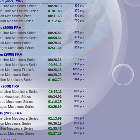
n (2007) FRA
 Libre Messieurs Séries
00:28.18
895 pts
e Libre Messieurs Séries
01:01.83
875 pts
llon Messieurs Séries
00:31.68
801 pts
illon Messieurs Séries
01:12.47
770 pts
s (2008) FRA
 Libre Messieurs Séries
00:26.86
978 pts
e Libre Messieurs Séries
00:59.54
944 pts
llon Messieurs Séries
00:29.07
955 pts
ages Messieurs Séries
02:31.34
839 pts
n (2008) FRA
 Libre Messieurs Séries
00:26.36
1011 pts
e Libre Messieurs Séries
00:59.11
957 pts
llon Messieurs Finale A
00:28.23
1007 pts
llon Messieurs Séries
00:28.23
1007 pts
illon Messieurs Séries
01:03.70
994 pts
 (2008) FRA
e Libre Messieurs Séries
02:14.11
867 pts
se Messieurs Séries
00:34.91
899 pts
sse Messieurs Séries
01:16.25
903 pts
ages Messieurs Séries
02:29.69
860 pts
s (2006) FRA
e Libre Messieurs Séries
02:13.99
869 pts
llon Messieurs Séries
00:30.19
887 pts
illon Messieurs Séries
02:33.48
799 pts
ages Messieurs Séries
02:27.29
891 pts