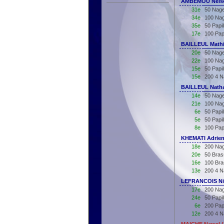
AMBEMOU Nelso
31e
50 Nage
34e
100 Nag
35e
50 Papi
17e
100 Pap
BAILLEUL Mathi
20e
50 Nage
22e
100 Nag
15e
50 Papi
15e
200 4 N
BAILLEUL Natha
14e
50 Nage
21e
100 Nag
6e
50 Papi
5e
50 Papi
8e
100 Pap
KHEMATI Adrien
18e
200 Nag
20e
50 Bras
16e
100 Bra
13e
200 4 N
LEFRANCOIS Nil
17e
200 Nag
24e
50 Papi
6e
200 Pap
12e
200 4 N