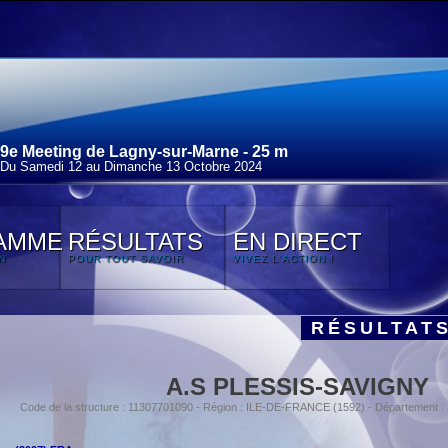
9e Meeting de Lagny-sur-Marne - 25 m
Du Samedi 12 au Dimanche 13 Octobre 2024
AMME
RÉSULTATS
EN DIRECT
N
POUR TOUT SAVOIR
VIVEZ L'ACTION !
RÉSULTAT
A.S PLESSIS-SAVIGNY
Code de la structure : 11307701090 - Région : ILE-DE-FRANCE (1592) - Département