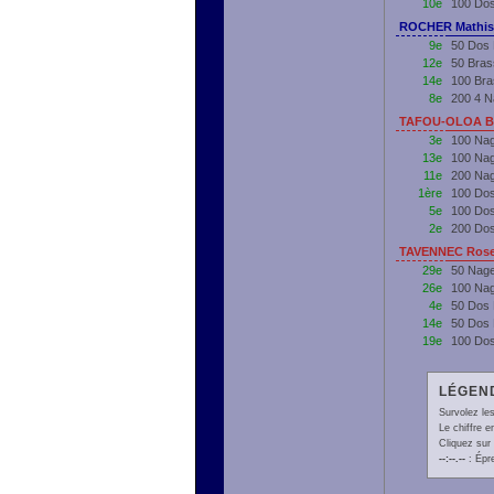
10e
100 Dos
ROCHER Mathis 
9e
50 Dos 
12e
50 Bras
14e
100 Bra
8e
200 4 N
TAFOU-OLOA BE
3e
100 Nag
13e
100 Nag
11e
200 Nag
1ère
100 Dos
5e
100 Do
2e
200 Do
TAVENNEC Rose
29e
50 Nage
26e
100 Nag
4e
50 Dos 
14e
50 Dos
19e
100 Do
LÉGEND
Survolez les
Le chiffre 
Cliquez sur 
--:--.--
: Épr