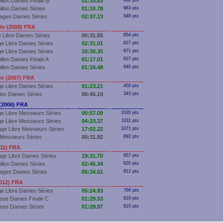
illon Dames Finale B
01:10.83
982 pts
illon Dames Séries
01:10.78
983 pts
Nages Dames Séries
02:37.13
948 pts
e (2008) FRA
 Libre Dames Séries
00:31.55
854 pts
e Libre Dames Séries
02:31.01
827 pts
e Libre Dames Séries
10:30.35
871 pts
illon Dames Finale A
01:17.01
827 pts
illon Dames Séries
01:16.48
840 pts
n (2007) FRA
e Libre Dames Séries
01:23.21
450 pts
llon Dames Séries
00:45.19
343 pts
(2006) FRA
e Libre Messieurs Séries
00:57.09
1020 pts
e Libre Messieurs Séries
04:23.37
1011 pts
ge Libre Messieurs Séries
17:02.22
1071 pts
Messieurs Séries
00:31.92
892 pts
011) FRA
ge Libre Dames Séries
19:31.70
957 pts
illon Dames Séries
02:45.34
820 pts
Nages Dames Séries
05:34.51
912 pts
2012) FRA
e Libre Dames Séries
05:24.93
766 pts
sse Dames Finale C
01:29.53
819 pts
sse Dames Séries
01:29.97
810 pts