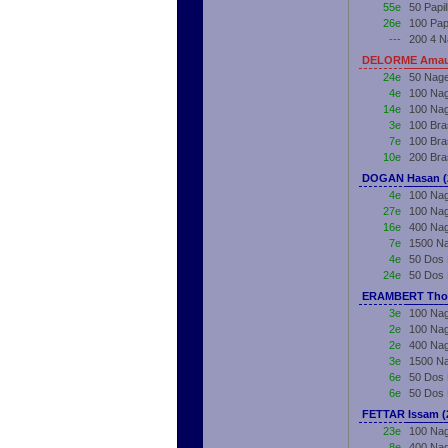
55e
50 Papi
26e
100 Pap
---
200 4 N
DELORME Amaur
24e
50 Nage
4e
100 Nag
14e
100 Nag
3e
100 Bra
7e
100 Bra
10e
200 Bra
DOGAN Hasan (
4e
100 Nag
27e
100 Nag
16e
400 Nag
7e
1500 Na
4e
50 Dos 
24e
50 Dos 
ERAMBERT Thom
3e
100 Nag
2e
100 Nag
2e
400 Nag
3e
1500 Na
6e
50 Dos 
6e
50 Dos 
FETTAR Issam (
23e
100 Nag
8e
400 Nag