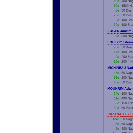
19e
400 Nag
10e
1500 Na
6e
50 Dos 
23e
50 Dos 
2e
100 Bra
12e
100 Bra
LOGER Joakim (
7e
800 Nag
LOHEZIC Titoua
23e
50 Bras
17e
100 Bra
9e
200 Bra
18e
200 4 N
MICHINEAU Nath
48e
50 Nage
56e
100 Nag
45e
50 Dos 
MOUKRIM Adame
24e
100 Nag
11e
400 Nag
8e
1500 Na
32e
50 Papi
RAZANATEFY Ha
1ère
50 Nage
5e
50 Nage
2e
800 Nag