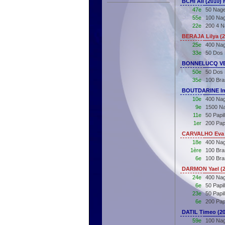
BCHI Ali (2010)
47e
50 Nage
55e
100 Nag
22e
200 4 N
BERAJA Lilya (
25e
400 Nag
33e
50 Dos
BONNELUCQ VE
50e
50 Dos 
35e
100 Bra
BOUTDARINE Im
10e
400 Nag
9e
1500 Na
11e
50 Papi
1er
200 Pap
CARVALHO Eva 
18e
400 Nag
1ère
100 Bra
6e
100 Bra
DARMON Yael (2
24e
400 Nag
6e
50 Papi
23e
50 Papi
6e
200 Pap
DATIL Timeo (2
59e
100 Nag