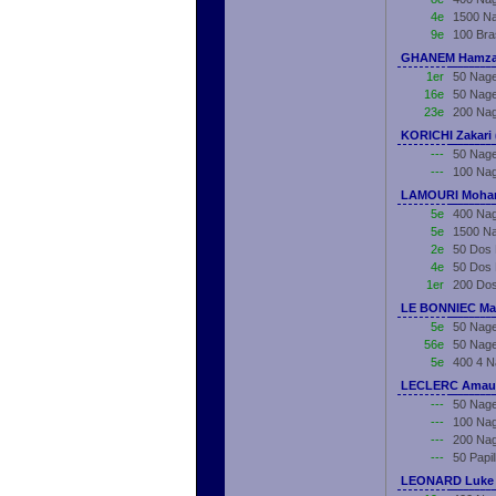
4e
1500 Na
9e
100 Bra
GHANEM Hamza 
1er
50 Nage
16e
50 Nage
23e
200 Nag
KORICHI Zakari 
---
50 Nage
---
100 Nag
LAMOURI Moham
5e
400 Nag
5e
1500 Na
2e
50 Dos 
4e
50 Dos 
1er
200 Dos
LE BONNIEC Mae
5e
50 Nage
56e
50 Nage
5e
400 4 N
LECLERC Amaur
---
50 Nage
---
100 Nag
---
200 Nag
---
50 Papi
LEONARD Luke 