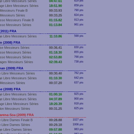
e Libre Messieurs Séries
04:47.61
829 pts
ge Libre Messieurs Séries
18:51.90
859 pts
Messieurs Finale B
00:33.93
790 pts
Messieurs Séries
00:33.25
824 pts
sse Messieurs Finale B
01:15.82
913 pts
sse Messieurs Séries
01:13.84
961 pts
2011) FRA
e Libre Messieurs Séries
11:10.86
599 pts
n (2008) FRA
se Messieurs Séries
00:36.41
830 pts
sse Messieurs Séries
01:18.30
855 pts
sse Messieurs Séries
02:53.80
766 pts
ages Messieurs Séries
02:39.43
738 pts
an (2009) FRA
 Libre Messieurs Séries
00:30.40
762 pts
e Libre Messieurs Séries
01:10.30
642 pts
Messieurs Séries
00:37.20
637 pts
 (2008) FRA
e Libre Messieurs Séries
01:00.16
925 pts
e Libre Messieurs Séries
04:37.89
900 pts
ge Libre Messieurs Séries
18:20.39
918 pts
llon Messieurs Séries
00:31.25
825 pts
rena-Soa (2009) FRA
 Libre Dames Finale B
00:28.88
1027 pts
 Libre Dames Séries
00:29.18
1006 pts
e Libre Dames Séries
09:57.88
983 pts