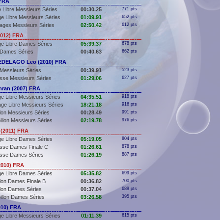
 FRA
 Libre Messieurs Séries
00:30.25
771 pts
e Libre Messieurs Séries
01:09.91
652 pts
ages Messieurs Séries
02:50.42
612 pts
2012) FRA
e Libre Dames Séries
05:39.37
678 pts
 Dames Séries
00:40.63
662 pts
DELAGO Leo (2010) FRA
Messieurs Séries
00:39.91
523 pts
sse Messieurs Séries
01:29.06
627 pts
ran (2007) FRA
e Libre Messieurs Séries
04:35.51
918 pts
ge Libre Messieurs Séries
18:21.18
916 pts
llon Messieurs Séries
00:28.49
991 pts
illon Messieurs Séries
02:19.78
976 pts
(2011) FRA
e Libre Dames Séries
05:19.05
804 pts
sse Dames Finale C
01:26.61
878 pts
sse Dames Séries
01:26.19
887 pts
010) FRA
e Libre Dames Séries
05:35.82
699 pts
llon Dames Finale B
00:36.82
700 pts
llon Dames Séries
00:37.04
689 pts
illon Dames Séries
03:26.58
395 pts
010) FRA
e Libre Messieurs Séries
01:11.39
615 pts