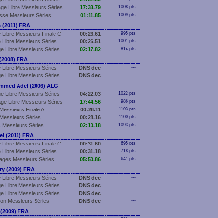
ge Libre Messieurs Séries
17:33.79
1008 pts
sse Messieurs Séries
01:11.85
1009 pts
(2011) FRA
 Libre Messieurs Finale C
00:26.61
995 pts
 Libre Messieurs Séries
00:26.51
1001 pts
e Libre Messieurs Séries
02:17.82
814 pts
(2008) FRA
 Libre Messieurs Séries
DNS dec
---
e Libre Messieurs Séries
DNS dec
---
med Adel (2006) ALG
e Libre Messieurs Séries
04:22.03
1022 pts
ge Libre Messieurs Séries
17:44.56
986 pts
Messieurs Finale A
00:28.11
1103 pts
Messieurs Séries
00:28.16
1100 pts
 Messieurs Séries
02:10.18
1093 pts
l (2011) FRA
 Libre Messieurs Finale C
00:31.60
695 pts
 Libre Messieurs Séries
00:31.18
718 pts
ages Messieurs Séries
05:50.86
641 pts
y (2009) FRA
 Libre Messieurs Séries
DNS dec
---
e Libre Messieurs Séries
DNS dec
---
e Libre Messieurs Séries
DNS dec
---
llon Messieurs Séries
DNS dec
---
(2009) FRA