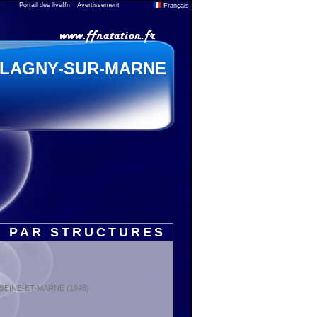
Portail des liveffn
Avertissement
Français
LAGNY-SUR-MARNE
S PAR STRUCTURES
 : SEINE-ET-MARNE (1698)