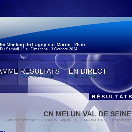
9e Meeting de Lagny-sur-Marne - 25 m
Du Samedi 12 au Dimanche 13 Octobre 2024
AMME
RÉSULTATS
EN DIRECT
N
POUR TOUT SAVOIR
VIVEZ L'ACTION !
RÉSULTAT
CN MELUN VAL DE SEINE
Code de la structure : 11307701735 - Région : ILE-DE-FRANCE (1592) - Département