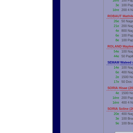
1ère
100 Pap
3e
100 Pap
1ère
200 4 
ROBAUT Mathild
26e
50 Nage
21e
200 Nag
4e
800 Nag
6e
100 Pap
8e
100 Pap
ROLAND Maylee
54e
100 Nag
44e
50 Papi
SEMAM Waleed 
14e
100 Nag
6e
400 Nag
2e
1500 Na
17e
50 Dos 
SORIA Hisae (2
4e
1500 Na
1ère
200 Pap
1ère
400 4 
SORIA Soline (
20e
400 Nag
3e
100 Bra
9e
100 Bra