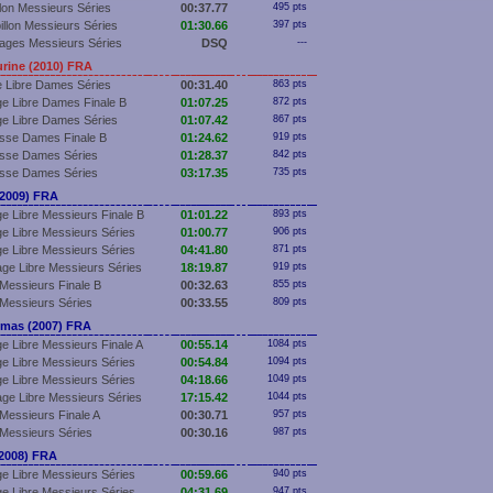
llon Messieurs Séries
00:37.77
495 pts
illon Messieurs Séries
01:30.66
397 pts
ages Messieurs Séries
DSQ
---
ine (2010) FRA
 Libre Dames Séries
00:31.40
863 pts
e Libre Dames Finale B
01:07.25
872 pts
e Libre Dames Séries
01:07.42
867 pts
sse Dames Finale B
01:24.62
919 pts
sse Dames Séries
01:28.37
842 pts
sse Dames Séries
03:17.35
735 pts
2009) FRA
e Libre Messieurs Finale B
01:01.22
893 pts
e Libre Messieurs Séries
01:00.77
906 pts
e Libre Messieurs Séries
04:41.80
871 pts
ge Libre Messieurs Séries
18:19.87
919 pts
Messieurs Finale B
00:32.63
855 pts
Messieurs Séries
00:33.55
809 pts
as (2007) FRA
e Libre Messieurs Finale A
00:55.14
1084 pts
e Libre Messieurs Séries
00:54.84
1094 pts
e Libre Messieurs Séries
04:18.66
1049 pts
ge Libre Messieurs Séries
17:15.42
1044 pts
Messieurs Finale A
00:30.71
957 pts
Messieurs Séries
00:30.16
987 pts
2008) FRA
e Libre Messieurs Séries
00:59.66
940 pts
e Libre Messieurs Séries
04:31.69
947 pts