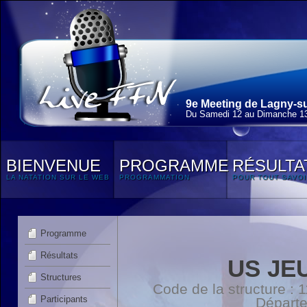
9e Meeting de Lagny-su
Du Samedi 12 au Dimanche 13
BIENVENUE
PROGRAMME
RÉSULTA
LA NATATION SUR LE WEB
PROGRAMMATION
POUR TOUT SAVOI
Programme
Résultats
US JE
Structures
Code de la structure :
Participants
Départ