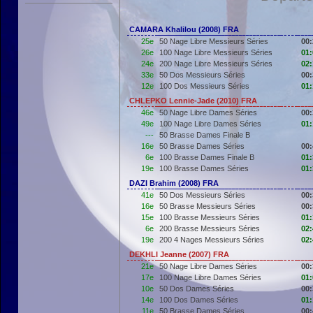
CAMARA Khalilou (2008) FRA
25e
50 Nage Libre Messieurs Séries
00:
26e
100 Nage Libre Messieurs Séries
01:
24e
200 Nage Libre Messieurs Séries
02:
33e
50 Dos Messieurs Séries
00:
12e
100 Dos Messieurs Séries
01:
CHLEPKO Lennie-Jade (2010) FRA
46e
50 Nage Libre Dames Séries
00:
49e
100 Nage Libre Dames Séries
01:
---
50 Brasse Dames Finale B
16e
50 Brasse Dames Séries
00:
6e
100 Brasse Dames Finale B
01:
19e
100 Brasse Dames Séries
01:
DAZI Brahim (2008) FRA
41e
50 Dos Messieurs Séries
00:
16e
50 Brasse Messieurs Séries
00:
15e
100 Brasse Messieurs Séries
01:
6e
200 Brasse Messieurs Séries
02:
19e
200 4 Nages Messieurs Séries
02:
DEKHLI Jeanne (2007) FRA
21e
50 Nage Libre Dames Séries
00:
17e
100 Nage Libre Dames Séries
01:
10e
50 Dos Dames Séries
00:
14e
100 Dos Dames Séries
01:
11e
50 Brasse Dames Séries
00: