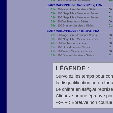
SIARY-MAISONNEUVE Gabriel (2012) FRA
71e
50 Nage Libre Messieurs Séries
00:
79e
100 Nage Libre Messieurs Séries
01:
33e
200 Nage Libre Messieurs Séries
02:
59e
50 Dos Messieurs Séries
00:
54e
100 Brasse Messieurs Séries
01:
SIARY-MAISONNEUVE Theo (2008) FRA
27e
50 Nage Libre Messieurs Séries
00:
33e
100 Nage Libre Messieurs Séries
01:
40e
50 Dos Messieurs Séries
00:
15e
100 Dos Messieurs Séries
01:
21e
50 Brasse Messieurs Séries
00:
19e
100 Brasse Messieurs Séries
01:
LÉGENDE :
Survolez les temps pour cons
la disqualification ou du forfa
Le chiffre en
italique
représen
Cliquez sur une épreuve pour
--:--.--
: Épreuve non courue