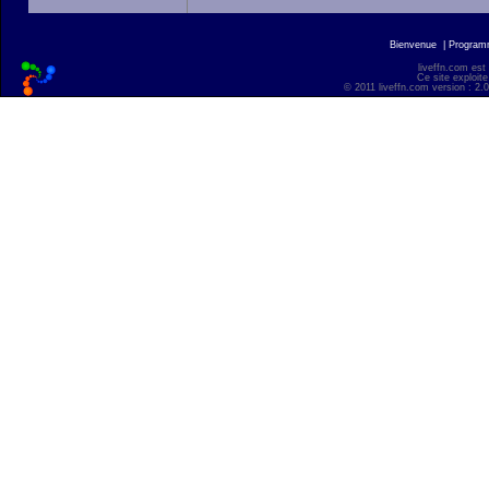
Bienvenue
|
Progra
liveffn.com est
Ce site exploite
© 2011 liveffn.com version : 2.