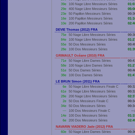
39e
100 Nage Libre Messieurs Séries
01:0
29e
400 Nage Libre Messieurs Séries
05:0
23e
50 Papillon Messieurs Séries
00:3
16e
100 Papillon Messieurs Séries
01:1
10e
200 Papillon Messieurs Séries
02:4
DEVIE Thomas (2012) FRA
75e
50 Nage Libre Messieurs Séries
00:3
84e
100 Nage Libre Messieurs Séries
01:2
55e
50 Dos Messieurs Séries
00:4
28e
100 Dos Messieurs Séries
01:3
GRIMAULT Océane (2010) FRA
71e
50 Nage Libre Dames Séries
00:4
58e
100 Nage Libre Dames Séries
01:2
51e
50 Dos Dames Séries
00:4
38e
100 Dos Dames Séries
01:4
LE BRUN Simon (2011) FRA
6e
50 Nage Libre Messieurs Finale C
00:3
61e
50 Nage Libre Messieurs Séries
00:3
28e
200 Nage Libre Messieurs Séries
02:3
2e
50 Dos Messieurs Finale C
00:3
34e
50 Dos Messieurs Séries
00:3
---
100 Dos Messieurs Finale C
--:
14e
100 Dos Messieurs Séries
01:1
6e
200 Dos Messieurs Séries
02:4
NAVARIN VIADERO Jade (2012) FRA
60e
50 Nage Libre Dames Séries
00:3