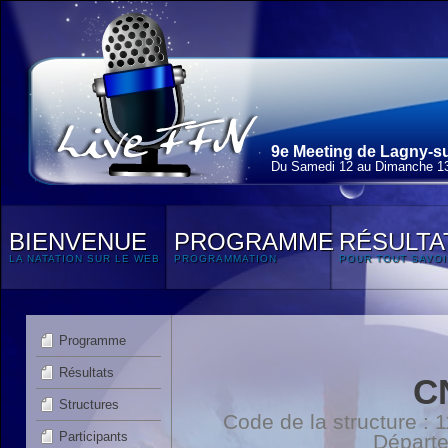
9e Meeting de Lagny-su
Du Samedi 12 au Dimanche 13
BIENVENUE
PROGRAMME
RÉSULTA
LA NATATION SUR LE WEB
PROGRAMMATION
POUR TOUT SAVOI
Programme
Résultats
C
Structures
Code de la structure :
Participants
Départ