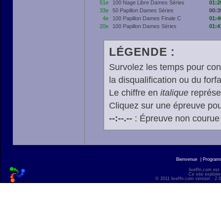
51e
100 Nage Libre Dames Séries
01:2
33e
50 Papillon Dames Séries
00:3
4e
100 Papillon Dames Finale C
01:4
20e
100 Papillon Dames Séries
01:4
LÉGENDE :
Survolez les temps pour cons
la disqualification ou du forfa
Le chiffre en
italique
représen
Cliquez sur une épreuve pour
--:--.--
: Épreuve non courue
Bienvenue
|
Progra
liveffn.com est
Ce site exploite
© 2011 liveffn.com version : 2.