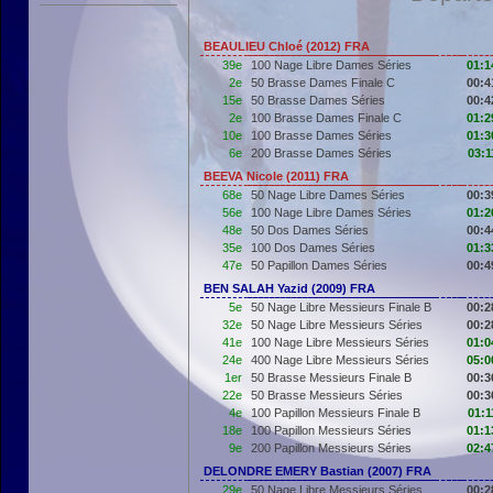
BEAULIEU Chloé (2012) FRA
39e
100 Nage Libre Dames Séries
01:1
2e
50 Brasse Dames Finale C
00:4
15e
50 Brasse Dames Séries
00:4
2e
100 Brasse Dames Finale C
01:2
10e
100 Brasse Dames Séries
01:3
6e
200 Brasse Dames Séries
03:1
BEEVA Nicole (2011) FRA
68e
50 Nage Libre Dames Séries
00:3
56e
100 Nage Libre Dames Séries
01:2
48e
50 Dos Dames Séries
00:4
35e
100 Dos Dames Séries
01:3
47e
50 Papillon Dames Séries
00:4
BEN SALAH Yazid (2009) FRA
5e
50 Nage Libre Messieurs Finale B
00:2
32e
50 Nage Libre Messieurs Séries
00:2
41e
100 Nage Libre Messieurs Séries
01:0
24e
400 Nage Libre Messieurs Séries
05:0
1er
50 Brasse Messieurs Finale B
00:3
22e
50 Brasse Messieurs Séries
00:3
4e
100 Papillon Messieurs Finale B
01:1
18e
100 Papillon Messieurs Séries
01:1
9e
200 Papillon Messieurs Séries
02:4
DELONDRE EMERY Bastian (2007) FRA
29e
50 Nage Libre Messieurs Séries
00:2