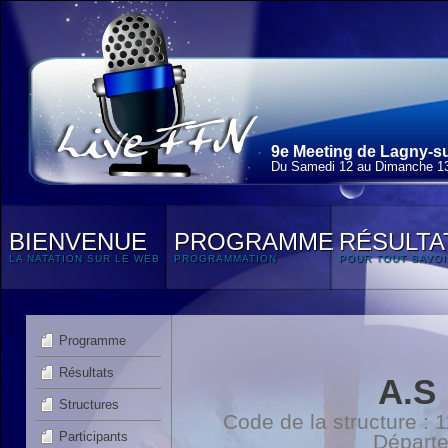
9e Meeting de Lagny-su
Du Samedi 12 au Dimanche 13
BIENVENUE
PROGRAMME
RÉSULTA
LA NATATION SUR LE WEB
PROGRAMMATION
POUR TOUT SAVOI
Programme
Résultats
A.S
Structures
Code de la structure :
Participants
Départ