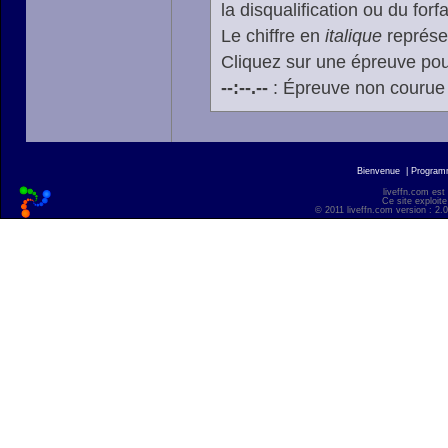
la disqualification ou du forfa
Le chiffre en
italique
représen
Cliquez sur une épreuve pour
--:--.--
: Épreuve non courue
Bienvenue
|
Progra
liveffn.com est
Ce site exploite
© 2011 liveffn.com version : 2.