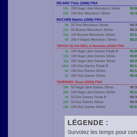
RICARD Théo (2006) FRA
10e
200 Nage Libre Messieurs Séries
02:0
10e
100 Dos Messieurs Séries
01:1
ROCHER Mathis (2006) FRA
9e
50 Dos Messieurs Séries
00:3
12e
50 Brasse Messieurs Séries
00:3
14e
100 Brasse Messieurs Séries
01:1
8e
200 4 Nages Messieurs Séries
02:2
TAFOU-OLOA BELLA Noweka (2010) FRA
3e
100 Nage Libre Dames Finale B
01:0
13e
100 Nage Libre Dames Séries
01:0
11e
200 Nage Libre Dames Séries
02:2
1ère
100 Dos Dames Finale B
01:1
5e
100 Dos Dames Séries
01:1
2e
200 Dos Dames Séries
02:4
TAVENNEC Rose (2009) FRA
29e
50 Nage Libre Dames Séries
00:3
26e
100 Nage Libre Dames Séries
01:1
4e
50 Dos Dames Finale B
00:3
14e
50 Dos Dames Séries
00:3
19e
100 Dos Dames Séries
01:1
LÉGENDE :
Survolez les temps pour cons