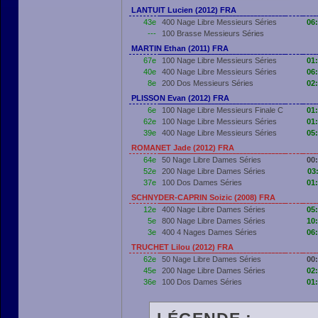
LANTUIT Lucien (2012) FRA
43e
400 Nage Libre Messieurs Séries
06
---
100 Brasse Messieurs Séries
MARTIN Ethan (2011) FRA
67e
100 Nage Libre Messieurs Séries
01
40e
400 Nage Libre Messieurs Séries
06
8e
200 Dos Messieurs Séries
02
PLISSON Evan (2012) FRA
6e
100 Nage Libre Messieurs Finale C
01
62e
100 Nage Libre Messieurs Séries
01
39e
400 Nage Libre Messieurs Séries
05
ROMANET Jade (2012) FRA
64e
50 Nage Libre Dames Séries
00
52e
200 Nage Libre Dames Séries
03
37e
100 Dos Dames Séries
01
SCHNYDER-CAPRIN Soizic (2008) FRA
12e
400 Nage Libre Dames Séries
05
5e
800 Nage Libre Dames Séries
10
3e
400 4 Nages Dames Séries
06
TRUCHET Lilou (2012) FRA
62e
50 Nage Libre Dames Séries
00
45e
200 Nage Libre Dames Séries
02
36e
100 Dos Dames Séries
01