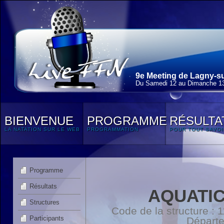
9e Meeting de Lagny-su
Du Samedi 12 au Dimanche 13
BIENVENUE
PROGRAMME
RÉSULTA
LA NATATION SUR LE WEB
PROGRAMMATION
POUR TOUT SAVOI
Programme
Résultats
AQUATIC
Structures
Code de la structure :
Participants
Départ