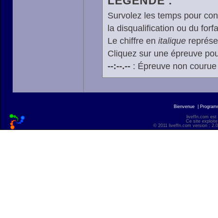
LÉGENDE :
Survolez les temps pour cons
la disqualification ou du forfa
Le chiffre en
italique
représen
Cliquez sur une épreuve pour
--:--.--
: Épreuve non courue
Bienvenue
|
Progra
liveffn.com est
Ce site exploite
© 2011 liveffn.com version : 2.