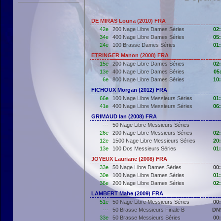
DE MIRAS Louna (2010) FRA
42e
200 Nage Libre Dames Séries
02
34e
400 Nage Libre Dames Séries
05
24e
100 Brasse Dames Séries
01
ETRINGER Manon (2008) FRA
15e
200 Nage Libre Dames Séries
02
13e
400 Nage Libre Dames Séries
05
6e
800 Nage Libre Dames Séries
10
FICHOUX Morgan (2012) FRA
66e
100 Nage Libre Messieurs Séries
01
41e
400 Nage Libre Messieurs Séries
06
GRIMAUD Ian (2008) FRA
---
50 Nage Libre Messieurs Séries
26e
200 Nage Libre Messieurs Séries
02
12e
1500 Nage Libre Messieurs Séries
20
13e
100 Dos Messieurs Séries
01
JOYEUX Lauriane (2008) FRA
33e
50 Nage Libre Dames Séries
00
30e
100 Nage Libre Dames Séries
01
36e
200 Nage Libre Dames Séries
02
LAMBERT Mahe (2009) FRA
51e
50 Nage Libre Messieurs Séries
00
---
50 Brasse Messieurs Finale B
DN
33e
50 Brasse Messieurs Séries
00