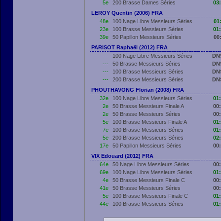
5e
200 Brasse Dames Séries
03
LEROY Quentin (2006) FRA
48e
100 Nage Libre Messieurs Séries
01
23e
100 Brasse Messieurs Séries
01
39e
50 Papillon Messieurs Séries
00
PARISOT Raphaël (2012) FRA
---
100 Nage Libre Messieurs Séries
DN
---
50 Brasse Messieurs Séries
DN
---
100 Brasse Messieurs Séries
DN
---
200 Brasse Messieurs Séries
DN
PHOUTHAVONG Florian (2008) FRA
32e
100 Nage Libre Messieurs Séries
01
2e
50 Brasse Messieurs Finale A
00
2e
50 Brasse Messieurs Séries
00
5e
100 Brasse Messieurs Finale A
01
7e
100 Brasse Messieurs Séries
01
5e
200 Brasse Messieurs Séries
02
17e
50 Papillon Messieurs Séries
00
VIX Edouard (2012) FRA
64e
50 Nage Libre Messieurs Séries
00
69e
100 Nage Libre Messieurs Séries
01
4e
50 Brasse Messieurs Finale C
00
41e
50 Brasse Messieurs Séries
00
5e
100 Brasse Messieurs Finale C
01
44e
100 Brasse Messieurs Séries
01