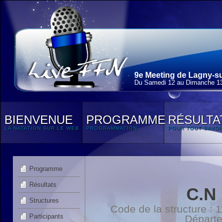
9e Meeting de Lagny-su
Du Samedi 12 au Dimanche 13
BIENVENUE
PROGRAMME
RÉSULTA
LA NATATION SUR LE WEB
PROGRAMMATION
POUR TOUT SAVOI
Programme
Résultats
C.N
Structures
Code de la structure :
Participants
Départ