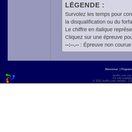
LÉGENDE :
Survolez les temps pour cons
la disqualification ou du forfa
Le chiffre en
italique
représen
Cliquez sur une épreuve pour
--:--.--
: Épreuve non courue
Bienvenue
|
Progra
liveffn.com est
Ce site exploite
© 2011 liveffn.com version : 2.