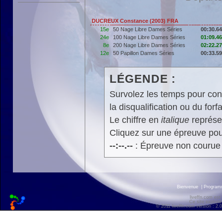
DUCREUX Constance (2003) FRA
15e
50 Nage Libre Dames Séries
00:30.64
24e
100 Nage Libre Dames Séries
01:09.46
8e
200 Nage Libre Dames Séries
02:22.27
12e
50 Papillon Dames Séries
00:33.59
LÉGENDE :
Survolez les temps pour cons
la disqualification ou du forfa
Le chiffre en
italique
représen
Cliquez sur une épreuve pour
--:--.--
: Épreuve non courue
Bienvenue
|
Progra
liveffn.com est
Ce site exploite
© 2011 liveffn.com version : 2.