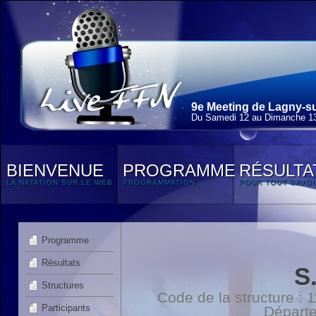
9e Meeting de Lagny-su
Du Samedi 12 au Dimanche 13
BIENVENUE
PROGRAMME
RÉSULTA
LA NATATION SUR LE WEB
PROGRAMMATION
POUR TOUT SAVOI
Programme
Résultats
S
Structures
Code de la structure :
Participants
Départ