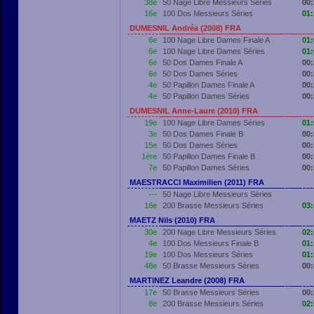
38e
50 Nage Libre Messieurs Séries
00:
16e
100 Dos Messieurs Séries
01:
DUMESNIL Andréa (2008) FRA
6e
100 Nage Libre Dames Finale A
01:
6e
100 Nage Libre Dames Séries
01:
6e
50 Dos Dames Finale A
00:
6e
50 Dos Dames Séries
00:
4e
50 Papillon Dames Finale A
00:
4e
50 Papillon Dames Séries
00:
DUMESNIL Anne-Laure (2010) FRA
19e
100 Nage Libre Dames Séries
01:
3e
50 Dos Dames Finale B
00:
15e
50 Dos Dames Séries
00:
1ère
50 Papillon Dames Finale B
00:
7e
50 Papillon Dames Séries
00:
MAESTRACCI Maximilien (2011) FRA
---
50 Nage Libre Messieurs Séries
16e
200 Brasse Messieurs Séries
03:
MAETZ Nils (2010) FRA
30e
200 Nage Libre Messieurs Séries
02:
4e
100 Dos Messieurs Finale B
01:
19e
100 Dos Messieurs Séries
01:
48e
50 Brasse Messieurs Séries
00:
MARTINEZ Leandre (2008) FRA
17e
50 Brasse Messieurs Séries
00:
8e
200 Brasse Messieurs Séries
02: