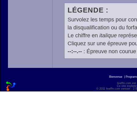
LÉGENDE :
Survolez les temps pour cons
la disqualification ou du forfa
Le chiffre en
italique
représen
Cliquez sur une épreuve pour
--:--.--
: Épreuve non courue
Bienvenue
|
Progra
liveffn.com est
Ce site exploite
© 2011 liveffn.com version : 2.