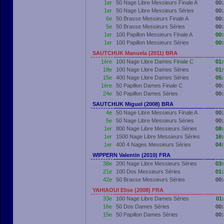
1er
50 Nage Libre Messieurs Finale A
00:
1er
50 Nage Libre Messieurs Séries
00:
6e
50 Brasse Messieurs Finale A
00:
5e
50 Brasse Messieurs Séries
00:
1er
100 Papillon Messieurs Finale A
00:
1er
100 Papillon Messieurs Séries
00:
SAUTCHUK Manuela (2011) BRA
1ère
100 Nage Libre Dames Finale C
01:
18e
100 Nage Libre Dames Séries
01:
15e
400 Nage Libre Dames Séries
05:
1ère
50 Papillon Dames Finale C
00:
24e
50 Papillon Dames Séries
00:
SAUTCHUK Miguel (2008) BRA
4e
50 Nage Libre Messieurs Finale A
00:
5e
50 Nage Libre Messieurs Séries
00:
1er
800 Nage Libre Messieurs Séries
08:
1er
1500 Nage Libre Messieurs Séries
16:
1er
400 4 Nages Messieurs Séries
04:
WIPPERN Valentin (2010) FRA
38e
200 Nage Libre Messieurs Séries
03:
21e
100 Dos Messieurs Séries
01:
42e
50 Brasse Messieurs Séries
00:
YAHIAOUI Elise (2008) FRA
33e
100 Nage Libre Dames Séries
01:
16e
50 Dos Dames Séries
00:
15e
50 Papillon Dames Séries
00: