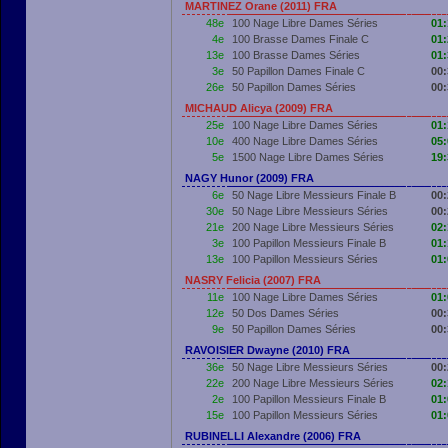
MARTINEZ Orane (2011) FRA
48e
100 Nage Libre Dames Séries
01:
4e
100 Brasse Dames Finale C
01:
13e
100 Brasse Dames Séries
01:
3e
50 Papillon Dames Finale C
00:
26e
50 Papillon Dames Séries
00:
MICHAUD Alicya (2009) FRA
25e
100 Nage Libre Dames Séries
01:
10e
400 Nage Libre Dames Séries
05:
5e
1500 Nage Libre Dames Séries
19:
NAGY Hunor (2009) FRA
6e
50 Nage Libre Messieurs Finale B
00:
30e
50 Nage Libre Messieurs Séries
00:
21e
200 Nage Libre Messieurs Séries
02:
3e
100 Papillon Messieurs Finale B
01:
13e
100 Papillon Messieurs Séries
01:
NASRY Felicia (2007) FRA
11e
100 Nage Libre Dames Séries
01:
12e
50 Dos Dames Séries
00:
9e
50 Papillon Dames Séries
00:
RAVOISIER Dwayne (2010) FRA
36e
50 Nage Libre Messieurs Séries
00:
22e
200 Nage Libre Messieurs Séries
02:
2e
100 Papillon Messieurs Finale B
01:
15e
100 Papillon Messieurs Séries
01:
RUBINELLI Alexandre (2006) FRA