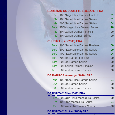
BODEMAR-ROUQUETTE Lisa (2009) FRA
5e
100 Nage Libre Dames Finale B
01:
9e
100 Nage Libre Dames Séries
01:
4e
400 Nage Libre Dames Séries
04:
1ère
1500 Nage Libre Dames Séries
18:
4e
50 Papillon Dames Finale B
00:
8e
50 Papillon Dames Séries
00:
CHUPIN Lucia (2008) FRA
1ère
100 Nage Libre Dames Finale A
00:
1ère
100 Nage Libre Dames Séries
00:
1ère
400 Nage Libre Dames Séries
04:
1ère
50 Dos Dames Finale A
00:
1ère
50 Dos Dames Séries
00:
1ère
50 Papillon Dames Finale A
00:
1ère
50 Papillon Dames Séries
00:
DE BARROS Antonya (2010) FRA
40e
100 Nage Libre Dames Séries
01:
26e
50 Dos Dames Séries
00:
30e
50 Papillon Dames Séries
00:
DE PONTAC Elie (2007) FRA
12e
50 Nage Libre Messieurs Séries
00:
7e
100 Dos Messieurs Séries
01:
15e
50 Brasse Messieurs Séries
00:
DE PONTAC Elzéar (2008) FRA