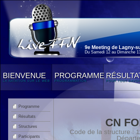
9e Meeting de Lagny-su
Du Samedi 12 au Dimanche 13
BIENVENUE
PROGRAMME
RÉSULTA
LA NATATION SUR LE WEB
PROGRAMMATION
POUR TOUT SAVOI
Programme
Résultats
CN FO
Structures
Code de la structure :
Participants
Départ