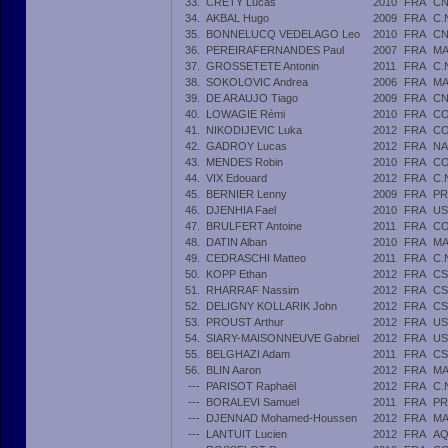
33.
CRETY Lucas
2010
FRA
CN
34.
AKBAL Hugo
2009
FRA
C.
35.
BONNELUCQ VEDELAGO Leo
2010
FRA
CN
36.
PEREIRAFERNANDES Paul
2007
FRA
MA
37.
GROSSETETE Antonin
2011
FRA
C.
38.
SOKOLOVIC Andrea
2006
FRA
MA
39.
DE ARAUJO Tiago
2009
FRA
CN
40.
LOWAGIE Rémi
2010
FRA
CO
41.
NIKODIJEVIC Luka
2012
FRA
CO
42.
GADROY Lucas
2012
FRA
NA
43.
MENDES Robin
2010
FRA
CO
44.
VIX Edouard
2012
FRA
C.
45.
BERNIER Lenny
2009
FRA
PR
46.
DJENHIA Fael
2010
FRA
US
47.
BRULFERT Antoine
2011
FRA
CO
48.
DATIN Alban
2010
FRA
MA
49.
CEDRASCHI Matteo
2011
FRA
C.
50.
KOPP Ethan
2012
FRA
CS
51.
RHARRAF Nassim
2012
FRA
CS
52.
DELIGNY KOLLARIK John
2012
FRA
CS
53.
PROUST Arthur
2012
FRA
US
54.
SIARY-MAISONNEUVE Gabriel
2012
FRA
US
55.
BELGHAZI Adam
2011
FRA
CS
56.
BLIN Aaron
2012
FRA
MA
---
PARISOT Raphaël
2012
FRA
C.
---
BORALEVI Samuel
2011
FRA
PR
---
DJENNAD Mohamed-Houssen
2012
FRA
MA
---
LANTUIT Lucien
2012
FRA
AQ