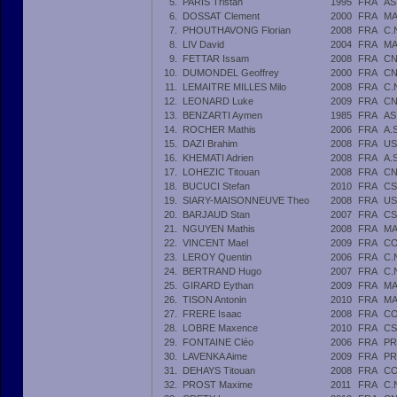
5.
PARIS Tristan
1995
FRA
AS
6.
DOSSAT Clement
2000
FRA
MA
7.
PHOUTHAVONG Florian
2008
FRA
C.
8.
LIV David
2004
FRA
MA
9.
FETTAR Issam
2008
FRA
CN
10.
DUMONDEL Geoffrey
2000
FRA
CN
11.
LEMAITRE MILLES Milo
2008
FRA
C.
12.
LEONARD Luke
2009
FRA
CN
13.
BENZARTI Aymen
1985
FRA
AS
14.
ROCHER Mathis
2006
FRA
A.
15.
DAZI Brahim
2008
FRA
US
16.
KHEMATI Adrien
2008
FRA
A.
17.
LOHEZIC Titouan
2008
FRA
CN
18.
BUCUCI Stefan
2010
FRA
CS
19.
SIARY-MAISONNEUVE Theo
2008
FRA
US
20.
BARJAUD Stan
2007
FRA
CS
21.
NGUYEN Mathis
2008
FRA
MA
22.
VINCENT Mael
2009
FRA
CO
23.
LEROY Quentin
2006
FRA
C.
24.
BERTRAND Hugo
2007
FRA
C.
25.
GIRARD Eythan
2009
FRA
MA
26.
TISON Antonin
2010
FRA
MA
27.
FRERE Isaac
2008
FRA
CO
28.
LOBRE Maxence
2010
FRA
CS
29.
FONTAINE Cléo
2006
FRA
PR
30.
LAVENKA Aime
2009
FRA
PR
31.
DEHAYS Titouan
2008
FRA
CO
32.
PROST Maxime
2011
FRA
C.