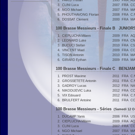
2.
PARIS Tristan
1995
FRA
AS
3.
CLINI Luca
2007
FRA
CO
4.
NGO Michael
2007
FRA
MA
5.
PHOUTHAVONG Florian
2008
FRA
C.
6.
DOSSAT Clement
2000
FRA
MA
100 Brasse Messieurs - Finale B JUNIORS 
1.
CIEPLUCHA Milann
2009
FRA
AQ
2.
LEONARD Luke
2009
FRA
CN
3.
BUCUCI Stefan
2010
FRA
CS
4.
VINCENT Mael
2009
FRA
CO
5.
TISON Antonin
2010
FRA
MA
6.
GIRARD Eythan
2009
FRA
MA
100 Brasse Messieurs - Finale C BENJAM
1.
PROST Maxime
2011
FRA
C.
2.
GROSSETETE Antonin
2011
FRA
C.
3.
GADROY Lucas
2012
FRA
NA
4.
NIKODIJEVIC Luka
2012
FRA
CO
5.
VIX Edouard
2012
FRA
C.
6.
BRULFERT Antoine
2011
FRA
CO
100 Brasse Messieurs - Séries
(Samedi 12 O
1.
DUCAMP Yanis
2006
FRA
US
2.
CIEPLUCHA Milann
2009
FRA
AQ
3.
CLINI Luca
2007
FRA
CO
4.
NGO Michael
2007
FRA
MA