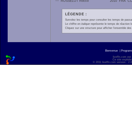
---
ROSSELOT Rocco
2010
FRA
CO
LÉGENDE :
Survolez les temps pour consulter les temps de passage 
Le chiffre en
italique
représente le temps de réaction l
Cliquez sur une structure pour afficher l'ensemble des 
Bienvenue
|
Progra
liveffn.com est
Ce site exploite
© 2011 liveffn.com version : 2.