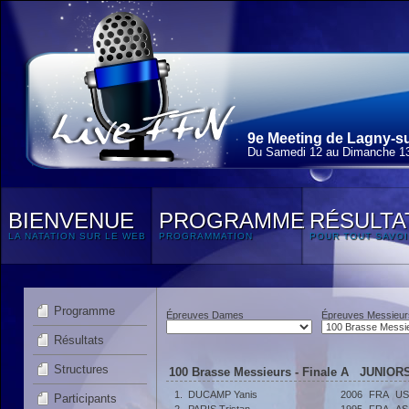
9e Meeting de Lagny-su
Du Samedi 12 au Dimanche 13
BIENVENUE
PROGRAMME
RÉSULTA
LA NATATION SUR LE WEB
PROGRAMMATION
POUR TOUT SAVOI
Programme
Épreuves Dames
Épreuves Messieur
Résultats
Structures
100 Brasse Messieurs - Finale A JUNIORS 
1.
DUCAMP Yanis
2006
FRA
US
Participants